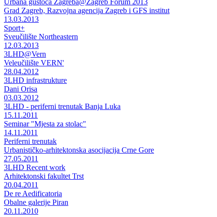
Urbana gustoća Zagreba@Zagreb Forum 2013
Grad Zagreb, Razvojna agencija Zagreb i GFS institut
13.03.2013
Sport+
Sveučilište Northeastern
12.03.2013
3LHD@Vern
Veleučilište VERN'
28.04.2012
3LHD infrastrukture
Dani Orisa
03.03.2012
3LHD - periferni trenutak Banja Luka
15.11.2011
Seminar "Mjesta za stolac"
14.11.2011
Periferni trenutak
Urbanističko-arhitektonska asocijacija Crne Gore
27.05.2011
3LHD Recent work
Arhitektonski fakultet Trst
20.04.2011
De re Aedificatoria
Obalne galerije Piran
20.11.2010