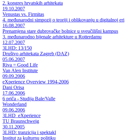
2. kongres hrvatskih arhitekata
19.10.2007
Venustas vs. Firmitas
4. međunarodni simpozij o teoriji i oblikovanju u digitalnoj eri
16.08.2007
Prenamjena stare dubrovačke bolnice u sveučilišni kampus
3. međunarodno bijenale arhitekture u Rotterdamu
12.07.2007
3LHD: 13/150
Društvo arhitekata Zagreb (DAZ)
05.06.2007
Riva = Good Life
Van Alen Institute
09.09.2006
eXperience Overview 1994-2006
Dani Orisa
17.06.2006
6 priča - Studija Bale/Valle
Wonderland
09.06.2006
3LHD_eXperience
TU Braunschweig
30.11.2005
3LHD: tranzicija i spektakl
Institut za kulturnu politiku