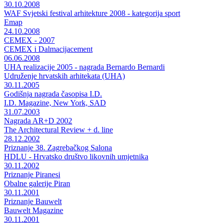
30.10.2008
WAF Svjetski festival arhitekture 2008 - kategorija sport
Emap
24.10.2008
CEMEX - 2007
CEMEX i Dalmacijacement
06.06.2008
UHA realizacije 2005 - nagrada Bernardo Bernardi
Udruženje hrvatskih arhitekata (UHA)
30.11.2005
Godišnja nagrada časopisa I.D.
I.D. Magazine, New York, SAD
31.07.2003
Nagrada AR+D 2002
The Architectural Review + d. line
28.12.2002
Priznanje 38. Zagrebačkog Salona
HDLU - Hrvatsko društvo likovnih umjetnika
30.11.2002
Priznanje Piranesi
Obalne galerije Piran
30.11.2001
Priznanje Bauwelt
Bauwelt Magazine
30.11.2001