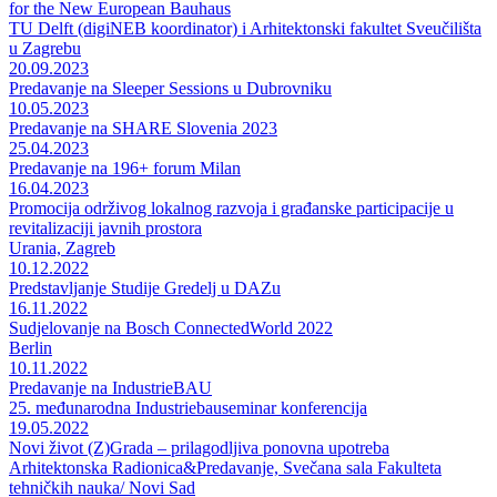
for the New European Bauhaus
TU Delft (digiNEB koordinator) i Arhitektonski fakultet Sveučilišta
u Zagrebu
20.09.2023
Predavanje na Sleeper Sessions u Dubrovniku
10.05.2023
Predavanje na SHARE Slovenia 2023
25.04.2023
Predavanje na 196+ forum Milan
16.04.2023
Promocija održivog lokalnog razvoja i građanske participacije u
revitalizaciji javnih prostora
Urania, Zagreb
10.12.2022
Predstavljanje Studije Gredelj u DAZu
16.11.2022
Sudjelovanje na Bosch ConnectedWorld 2022
Berlin
10.11.2022
Predavanje na IndustrieBAU
25. međunarodna Industriebauseminar konferencija
19.05.2022
Novi život (Z)Grada – prilagodljiva ponovna upotreba
Arhitektonska Radionica&Predavanje, Svečana sala Fakulteta
tehničkih nauka/ Novi Sad