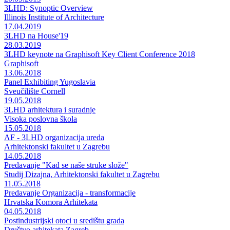
3LHD: Synoptic Overview
Illinois Institute of Architecture
17.04.2019
3LHD na House'19
28.03.2019
3LHD keynote na Graphisoft Key Client Conference 2018
Graphisoft
13.06.2018
Panel Exhibiting Yugoslavia
Sveučilište Cornell
19.05.2018
3LHD arhitektura i suradnje
Visoka poslovna škola
15.05.2018
AF - 3LHD organizacija ureda
Arhitektonski fakultet u Zagrebu
14.05.2018
Predavanje "Kad se naše struke slože"
Studij Dizajna, Arhitektonski fakultet u Zagrebu
11.05.2018
Predavanje Organizacija - transformacije
Hrvatska Komora Arhitekata
04.05.2018
Postindustrijski otoci u središtu grada
Društvo arhitekata Zagreb