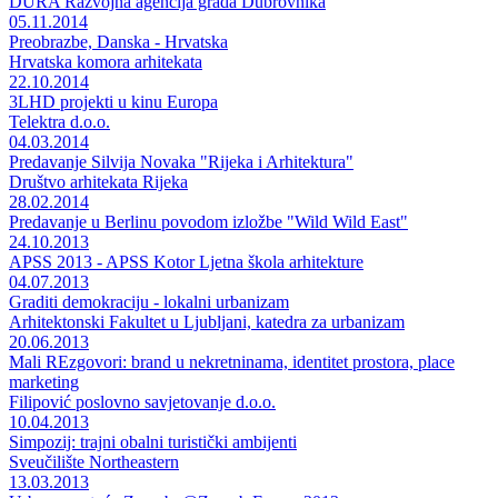
DURA Razvojna agencija grada Dubrovnika
05.11.2014
Preobrazbe, Danska - Hrvatska
Hrvatska komora arhitekata
22.10.2014
3LHD projekti u kinu Europa
Telektra d.o.o.
04.03.2014
Predavanje Silvija Novaka "Rijeka i Arhitektura"
Društvo arhitekata Rijeka
28.02.2014
Predavanje u Berlinu povodom izložbe "Wild Wild East"
24.10.2013
APSS 2013 - APSS Kotor Ljetna škola arhitekture
04.07.2013
Graditi demokraciju - lokalni urbanizam
Arhitektonski Fakultet u Ljubljani, katedra za urbanizam
20.06.2013
Mali REzgovori: brand u nekretninama, identitet prostora, place
marketing
Filipović poslovno savjetovanje d.o.o.
10.04.2013
Simpozij: trajni obalni turistički ambijenti
Sveučilište Northeastern
13.03.2013