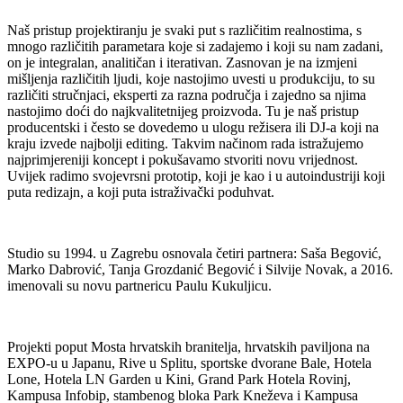
Naš pristup projektiranju je svaki put s različitim realnostima, s
mnogo različitih parametara koje si zadajemo i koji su nam zadani,
on je integralan, analitičan i iterativan. Zasnovan je na izmjeni
mišljenja različitih ljudi, koje nastojimo uvesti u produkciju, to su
različiti stručnjaci, eksperti za razna područja i zajedno sa njima
nastojimo doći do najkvalitetnijeg proizvoda. Tu je naš pristup
producentski i često se dovedemo u ulogu režisera ili DJ-a koji na
kraju izvede najbolji editing. Takvim načinom rada istražujemo
najprimjereniji koncept i pokušavamo stvoriti novu vrijednost.
Uvijek radimo svojevrsni prototip, koji je kao i u autoindustriji koji
puta redizajn, a koji puta istraživački poduhvat.
Studio su 1994. u Zagrebu osnovala četiri partnera: Saša Begović,
Marko Dabrović, Tanja Grozdanić Begović i Silvije Novak, a 2016.
imenovali su novu partnericu Paulu Kukuljicu.
Projekti poput Mosta hrvatskih branitelja, hrvatskih paviljona na
EXPO-u u Japanu, Rive u Splitu, sportske dvorane Bale, Hotela
Lone, Hotela LN Garden u Kini, Grand Park Hotela Rovinj,
Kampusa Infobip, stambenog bloka Park Kneževa i Kampusa