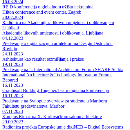
16.03.2024
RE:D konferencija o globalnom tržištu nekretnina
Hilton conference and event center, Zagreb
28.02.2024
Radionica na Akademiji za likovnu umjetnost i oblikovanje u
Ljubljani
Akademija likovnih umjetnosti i oblikovanja, Ljubljana
04.12.2023
Predavanje o digitalizaciji u arhitekturi na Design Districtu u
Rovinju
24.11.2023
Arhitektura kao rezultat razmišljanja i prakse
19.11.2023
Predavanje na 5. International Architecture Forum SHARE Serbia
International Architecture & Technology Innovation Forum,
Beograd
16.11.2023
Graphisoft Building Together/Learn digitalna konferencija
16.11.2023
Predavanje na Synoptic overview za studente u Mariboru
Fakultetu građevinarstva, Maribor
07.11.2023
Kampus Rimac na X. Karlovačkom salonu arhitekture
29.09.2023
Radionica projekta Europske unije digiNEB – Digital Ecosystems