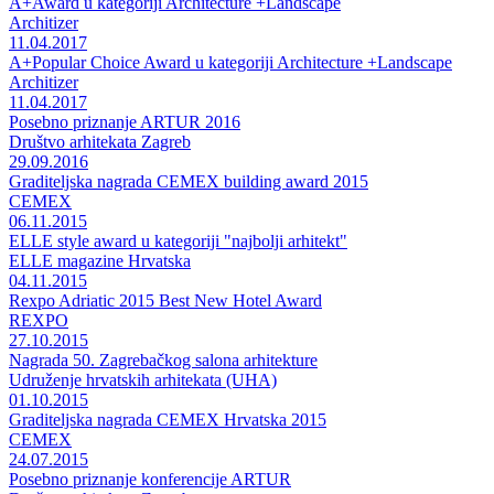
A+Award u kategoriji Architecture +Landscape
Architizer
11.04.2017
A+Popular Choice Award u kategoriji Architecture +Landscape
Architizer
11.04.2017
Posebno priznanje ARTUR 2016
Društvo arhitekata Zagreb
29.09.2016
Graditeljska nagrada CEMEX building award 2015
CEMEX
06.11.2015
ELLE style award u kategoriji "najbolji arhitekt"
ELLE magazine Hrvatska
04.11.2015
Rexpo Adriatic 2015 Best New Hotel Award
REXPO
27.10.2015
Nagrada 50. Zagrebačkog salona arhitekture
Udruženje hrvatskih arhitekata (UHA)
01.10.2015
Graditeljska nagrada CEMEX Hrvatska 2015
CEMEX
24.07.2015
Posebno priznanje konferencije ARTUR