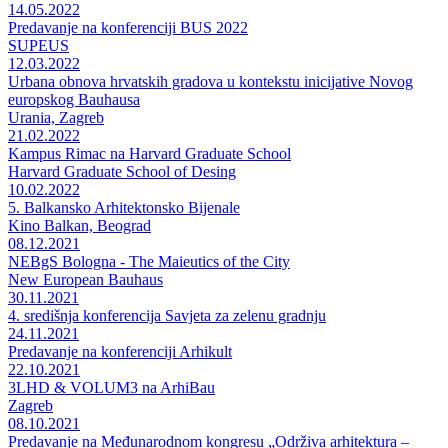
14.05.2022
Predavanje na konferenciji BUS 2022
SUPEUS
12.03.2022
Urbana obnova hrvatskih gradova u kontekstu inicijative Novog
europskog Bauhausa
Urania, Zagreb
21.02.2022
Kampus Rimac na Harvard Graduate School
Harvard Graduate School of Desing
10.02.2022
5. Balkansko Arhitektonsko Bijenale
Kino Balkan, Beograd
08.12.2021
NEBgS Bologna - The Maieutics of the City
New European Bauhaus
30.11.2021
4. središnja konferencija Savjeta za zelenu gradnju
24.11.2021
Predavanje na konferenciji Arhikult
22.10.2021
3LHD & VOLUM3 na ArhiBau
Zagreb
08.10.2021
Predavanje na Međunarodnom kongresu „Održiva arhitektura –