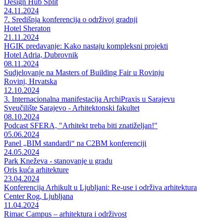
Design Hub Split
24.11.2024
7. Središnja konferencija o održivoj gradnji
Hotel Sheraton
21.11.2024
HGIK predavanje: Kako nastaju kompleksni projekti
Hotel Adria, Dubrovnik
08.11.2024
Sudjelovanje na Masters of Building Fair u Rovinju
Rovinj, Hrvatska
12.10.2024
3. Internacionalna manifestacija ArchiPraxis u Sarajevu
Sveučilište Sarajevo - Arhitektonski fakultet
08.10.2024
Podcast SFERA, "Arhitekt treba biti znatiželjan!"
05.06.2024
Panel „BIM standardi“ na C2BM konferenciji
24.05.2024
Park Kneževa - stanovanje u gradu
Oris kuća arhitekture
23.04.2024
Konferencija Arhikult u Ljubljani: Re-use i održiva arhitektura
Center Rog, Ljubljana
11.04.2024
Rimac Campus – arhitektura i održivost