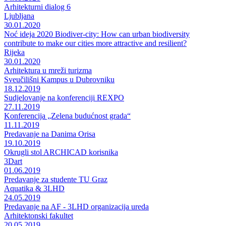
Arhitekturni dialog 6
Ljubljana
30.01.2020
Noć ideja 2020 Biodiver-city: How can urban biodiversity
contribute to make our cities more attractive and resilient?
Rijeka
30.01.2020
Arhitektura u mreži turizma
Sveučilišni Kampus u Dubrovniku
18.12.2019
Sudjelovanje na konferenciji REXPO
27.11.2019
Konferencija „Zelena budućnost grada“
11.11.2019
Predavanje na Danima Orisa
19.10.2019
Okrugli stol ARCHICAD korisnika
3Dart
01.06.2019
Predavanje za studente TU Graz
Aquatika & 3LHD
24.05.2019
Predavanje na AF - 3LHD organizacija ureda
Arhitektonski fakultet
20.05.2019