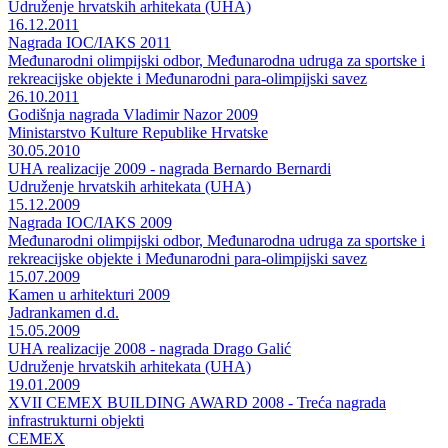
Udruženje hrvatskih arhitekata (UHA)
16.12.2011
Nagrada IOC/IAKS 2011
Međunarodni olimpijski odbor, Međunarodna udruga za sportske i
rekreacijske objekte i Međunarodni para-olimpijski savez
26.10.2011
Godišnja nagrada Vladimir Nazor 2009
Ministarstvo Kulture Republike Hrvatske
30.05.2010
UHA realizacije 2009 - nagrada Bernardo Bernardi
Udruženje hrvatskih arhitekata (UHA)
15.12.2009
Nagrada IOC/IAKS 2009
Međunarodni olimpijski odbor, Međunarodna udruga za sportske i
rekreacijske objekte i Međunarodni para-olimpijski savez
15.07.2009
Kamen u arhitekturi 2009
Jadrankamen d.d.
15.05.2009
UHA realizacije 2008 - nagrada Drago Galić
Udruženje hrvatskih arhitekata (UHA)
19.01.2009
XVII CEMEX BUILDING AWARD 2008 - Treća nagrada
infrastrukturni objekti
CEMEX