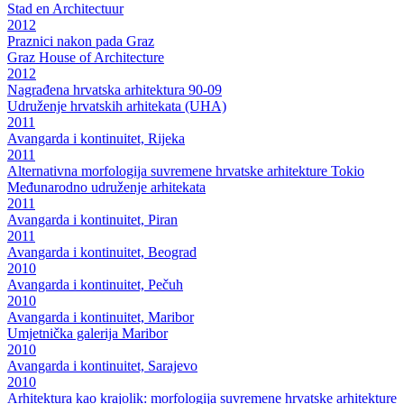
Stad en Architectuur
2012
Praznici nakon pada Graz
Graz House of Architecture
2012
Nagrađena hrvatska arhitektura 90-09
Udruženje hrvatskih arhitekata (UHA)
2011
Avangarda i kontinuitet, Rijeka
2011
Alternativna morfologija suvremene hrvatske arhitekture Tokio
Međunarodno udruženje arhitekata
2011
Avangarda i kontinuitet, Piran
2011
Avangarda i kontinuitet, Beograd
2010
Avangarda i kontinuitet, Pečuh
2010
Avangarda i kontinuitet, Maribor
Umjetnička galerija Maribor
2010
Avangarda i kontinuitet, Sarajevo
2010
Arhitektura kao krajolik: morfologija suvremene hrvatske arhitekture