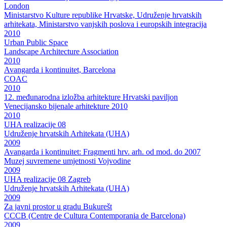
London
Ministarstvo Kulture republike Hrvatske, Udruženje hrvatskih
arhitekata, Ministarstvo vanjskih poslova i europskih integracija
2010
Urban Public Space
Landscape Architecture Association
2010
Avangarda i kontinuitet, Barcelona
COAC
2010
12. međunarodna izložba arhitekture Hrvatski paviljon
Venecijansko bijenale arhitekture 2010
2010
UHA realizacije 08
Udruženje hrvatskih Arhitekata (UHA)
2009
Avangarda i kontinuitet: Fragmenti hrv. arh. od mod. do 2007
Muzej suvremene umjetnosti Vojvodine
2009
UHA realizacije 08 Zagreb
Udruženje hrvatskih Arhitekata (UHA)
2009
Za javni prostor u gradu Bukurešt
CCCB (Centre de Cultura Contemporania de Barcelona)
2009