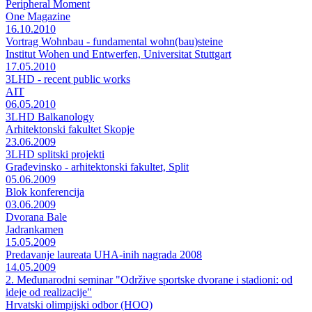
Peripheral Moment
One Magazine
16.10.2010
Vortrag Wohnbau - fundamental wohn(bau)steine
Institut Wohen und Entwerfen, Universitat Stuttgart
17.05.2010
3LHD - recent public works
AIT
06.05.2010
3LHD Balkanology
Arhitektonski fakultet Skopje
23.06.2009
3LHD splitski projekti
Građevinsko - arhitektonski fakultet, Split
05.06.2009
Blok konferencija
03.06.2009
Dvorana Bale
Jadrankamen
15.05.2009
Predavanje laureata UHA-inih nagrada 2008
14.05.2009
2. Međunarodni seminar "Održive sportske dvorane i stadioni: od
ideje od realizacije"
Hrvatski olimpijski odbor (HOO)