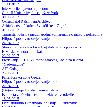
13.11.2017
Intervencije u javnom prostoru
Cornell University, Ithaca, New York
30.08.2017
Okrugli stol Raising an Architect
Arhitektonski fakultet, Sveučilište u Zagrebu
02.05.2017
Trinaesta godišnja međunarodna konferencija o razvoju nekretnina
Filipović poslovno savjetovanje
26.04.2017
Stručni obilazak Karlovačkog slatkovodnog akvarija
Hrvatska komora arhitekata
23.02.2017
Predavanje 3LHD - Urbane samoregulacije na izložbi
"Nadogradnje"
AIT Cologne
25.08.2016
Panel Razvoj zone Gredelj
Filipović poslovno savjetovanje d.o.o.
20.04.2016
(De)mapiranje Dioklecijanove palače
Fakulteta građevinarstva, arhitekture i geodezije
18.05.2015
Dani kulturnih i kreativnih industrija u Dubrovnik