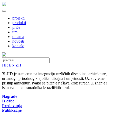
projekti
produkti
priče
tim
o nama
novosti
kontakt
HR
EN
ZH
3LHD je usmjeren na integraciju različitih disciplina; arhitekture,
urbanog i prirodnog krajolika, dizajna i umjetnosti. Uz suvremen
pristup arhitekturi svako se pitanje rješava kroz suradnju, znanje i
iskustvo tima i suradnika iz različitih struka.
Nagrade
Izložbe
Predavanja
Publikacije