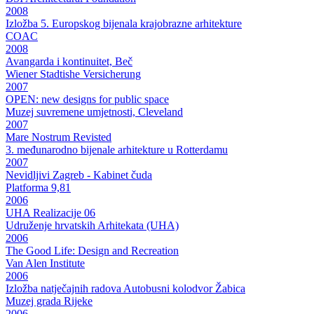
2008
Izložba 5. Europskog bijenala krajobrazne arhitekture
COAC
2008
Avangarda i kontinuitet, Beč
Wiener Stadtishe Versicherung
2007
OPEN: new designs for public space
Muzej suvremene umjetnosti, Cleveland
2007
Mare Nostrum Revisted
3. međunarodno bijenale arhitekture u Rotterdamu
2007
Nevidljivi Zagreb - Kabinet čuda
Platforma 9,81
2006
UHA Realizacije 06
Udruženje hrvatskih Arhitekata (UHA)
2006
The Good Life: Design and Recreation
Van Alen Institute
2006
Izložba natječajnih radova Autobusni kolodvor Žabica
Muzej grada Rijeke
2006