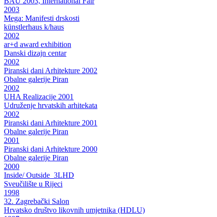
BAU 2003, International Fair
2003
Mega: Manifesti drskosti
künstlerhaus k/haus
2002
ar+d award exhibition
Danski dizajn centar
2002
Piranski dani Arhitekture 2002
Obalne galerije Piran
2002
UHA Realizacije 2001
Udruženje hrvatskih arhitekata
2002
Piranski dani Arhitekture 2001
Obalne galerije Piran
2001
Piranski dani Arhitekture 2000
Obalne galerije Piran
2000
Inside/ Outside_3LHD
Sveučilište u Rijeci
1998
32. Zagrebački Salon
Hrvatsko društvo likovnih umjetnika (HDLU)