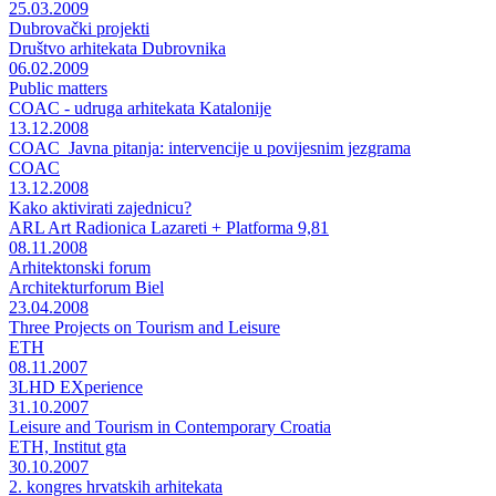
25.03.2009
Dubrovački projekti
Društvo arhitekata Dubrovnika
06.02.2009
Public matters
COAC - udruga arhitekata Katalonije
13.12.2008
COAC_Javna pitanja: intervencije u povijesnim jezgrama
COAC
13.12.2008
Kako aktivirati zajednicu?
ARL Art Radionica Lazareti + Platforma 9,81
08.11.2008
Arhitektonski forum
Architekturforum Biel
23.04.2008
Three Projects on Tourism and Leisure
ETH
08.11.2007
3LHD EXperience
31.10.2007
Leisure and Tourism in Contemporary Croatia
ETH, Institut gta
30.10.2007
2. kongres hrvatskih arhitekata