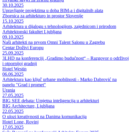
30.10.2025
Upravljanje projektima u doba BIM-a i digitalnih alata
Zbornica za arhitekturo in prostor Slovenije
15.10.2025
Arhitektura u dijalogu s tehnologijom, zajednicom i prirodom
Arhitektonski fakultet Ljubljana
09.10.2025
Naši arhitekti na prvom Omni Talent Salonu u Zagrebu
Centar Doživi Europu
25.09.2025
3LHD na konferenciji „Gradimo budućnost“ – Razgovor o održivoj
i otpornijoj gradnji
Hotel Westin
06.06.2025
Arhitektura kao ključ urbane mobilnosti - Marko Dabrović na
panelu "Grad i promet"
Urania
27.05.2025
BIG SEE debata: Umjetna inteligencija u arhitekturi
BIG Architecture, Ljubljana
22.05.2025
O ulozi kreativnosti na Danima komunikacija
Hotel Lone, Rovinj
17.05.2025