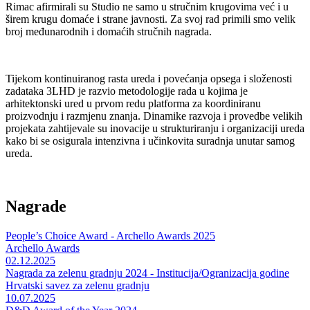
Rimac afirmirali su Studio ne samo u stručnim krugovima već i u
širem krugu domaće i strane javnosti. Za svoj rad primili smo velik
broj međunarodnih i domaćih stručnih nagrada.
Tijekom kontinuiranog rasta ureda i povećanja opsega i složenosti
zadataka 3LHD je razvio metodologije rada u kojima je
arhitektonski ured u prvom redu platforma za koordiniranu
proizvodnju i razmjenu znanja. Dinamike razvoja i provedbe velikih
projekata zahtijevale su inovacije u strukturiranju i organizaciji ureda
kako bi se osigurala intenzivna i učinkovita suradnja unutar samog
ureda.
Nagrade
People’s Choice Award - Archello Awards 2025
Archello Awards
02.12.2025
Nagrada za zelenu gradnju 2024 - Institucija/Ogranizacija godine
Hrvatski savez za zelenu gradnju
10.07.2025