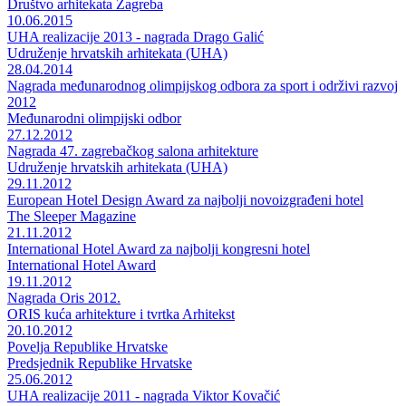
Društvo arhitekata Zagreba
10.06.2015
UHA realizacije 2013 - nagrada Drago Galić
Udruženje hrvatskih arhitekata (UHA)
28.04.2014
Nagrada međunarodnog olimpijskog odbora za sport i održivi razvoj
2012
Međunarodni olimpijski odbor
27.12.2012
Nagrada 47. zagrebačkog salona arhitekture
Udruženje hrvatskih arhitekata (UHA)
29.11.2012
European Hotel Design Award za najbolji novoizgrađeni hotel
The Sleeper Magazine
21.11.2012
International Hotel Award za najbolji kongresni hotel
International Hotel Award
19.11.2012
Nagrada Oris 2012.
ORIS kuća arhitekture i tvrtka Arhitekst
20.10.2012
Povelja Republike Hrvatske
Predsjednik Republike Hrvatske
25.06.2012
UHA realizacije 2011 - nagrada Viktor Kovačić