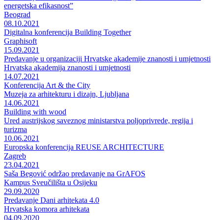
energetska efikasnost”
Beograd
08.10.2021
Digitalna konferencija Building Together
Graphisoft
15.09.2021
Predavanje u organizaciji Hrvatske akademije znanosti i umjetnosti
Hrvatska akademija znanosti i umjetnosti
14.07.2021
Konferencija Art & the City
Muzeja za arhitekturu i dizajn, Ljubljana
14.06.2021
Building with wood
Ured austrijskog saveznog ministarstva poljoprivrede, regija i
turizma
10.06.2021
Europska konferencija REUSE ARCHITECTURE
Zagreb
23.04.2021
Saša Begović održao predavanje na GrAFOS
Kampus Sveučilišta u Osijeku
29.09.2020
Predavanje Dani arhitekata 4.0
Hrvatska komora arhitekata
04.09.2020