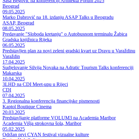
Saša Begović na konferenciji Arhitekta Forum 2025
Beograd
09.05.2025
Marko Dabrović na 18. izdanju ASAP Talks u Beogradu
ASAP, Beograd
08.05.2025
Predavanje "Sloboda kretanju" o Autobusnom terminalu Žabica
Gradska knjižnica Rijeka
06.05.2025
Predstavljen plan za novi zeleni gradski kvart uz Dravu u Varaždinu
Varaždin
17.04.2025
Sudjelovanje Silvija Novaka na Adratic Tourism Talks konferenciji
Makarska
10.04.2025
3LHD na CDI Meet-upu u Rijeci
CDI
07.04.2025
3. Regionalna konferencija financijske pismenosti
Kaptol Boutique Cinema
20.03.2025
Predstavljanje platforme VOLUM3 na Academia Maribor
Academia Višja strokovna šola, Maribor
05.02.2025
Održan prvi CYAN festival vizualne kulture