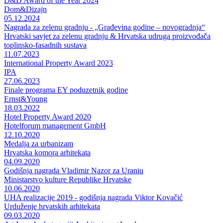
D&D Award of the Year 2024
Dom&Dizajn
05.12.2024
Nagrada za zelenu gradnju - „Građevina godine – novogradnja“
Hrvatski savjet za zelenu gradnju & Hrvatska udruga proizvođača
toplinsko-fasadnih sustava
11.07.2023
International Property Award 2023
IPA
27.06.2023
Finale programa EY poduzetnik godine
Ernst&Young
18.03.2022
Hotel Property Award 2020
Hotelforum management GmbH
12.10.2020
Medalja za urbanizam
Hrvatska komora arhitekata
04.09.2020
Godišnja nagrada Vladimir Nazor za Uraniu
Ministarstvo kulture Republike Hrvatske
10.06.2020
UHA realizacije 2019 - godišnja nagrada Viktor Kovačić
Urduženje hrvatskih arhitekata
09.03.2020