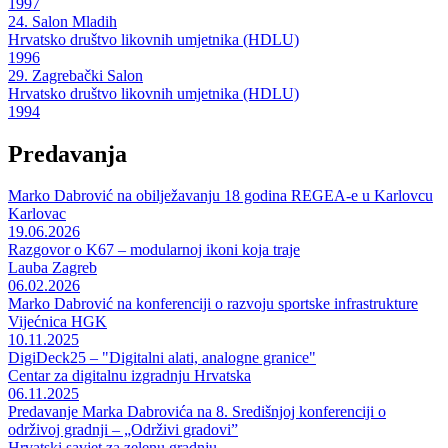
1997
24. Salon Mladih
Hrvatsko društvo likovnih umjetnika (HDLU)
1996
29. Zagrebački Salon
Hrvatsko društvo likovnih umjetnika (HDLU)
1994
Predavanja
Marko Dabrović na obilježavanju 18 godina REGEA-e u Karlovcu
Karlovac
19.06.2026
Razgovor o K67 – modularnoj ikoni koja traje
Lauba Zagreb
06.02.2026
Marko Dabrović na konferenciji o razvoju sportske infrastrukture
Vijećnica HGK
10.11.2025
DigiDeck25 – "Digitalni alati, analogne granice"
Centar za digitalnu izgradnju Hrvatska
06.11.2025
Predavanje Marka Dabrovića na 8. Središnjoj konferenciji o
održivoj gradnji – „Održivi gradovi”
Hrvatski savjet za zelenu gradnju