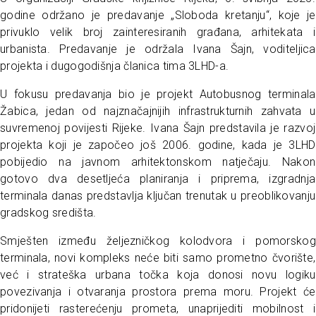
godine održano je predavanje „Sloboda kretanju“, koje je
privuklo velik broj zainteresiranih građana, arhitekata i
urbanista. Predavanje je održala Ivana Šajn, voditeljica
projekta i dugogodišnja članica tima 3LHD-a.
U fokusu predavanja bio je projekt Autobusnog terminala
Žabica, jedan od najznačajnijih infrastrukturnih zahvata u
suvremenoj povijesti Rijeke. Ivana Šajn predstavila je razvoj
projekta koji je započeo još 2006. godine, kada je 3LHD
pobijedio na javnom arhitektonskom natječaju. Nakon
gotovo dva desetljeća planiranja i priprema, izgradnja
terminala danas predstavlja ključan trenutak u preoblikovanju
gradskog središta.
Smješten između željezničkog kolodvora i pomorskog
terminala, novi kompleks neće biti samo prometno čvorište,
već i strateška urbana točka koja donosi novu logiku
povezivanja i otvaranja prostora prema moru. Projekt će
pridonijeti rasterećenju prometa, unaprijediti mobilnost i