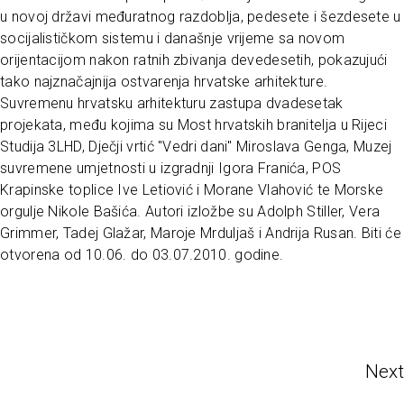
u novoj državi međuratnog razdoblja, pedesete i šezdesete u
socijalističkom sistemu i današnje vrijeme sa novom
orijentacijom nakon ratnih zbivanja devedesetih, pokazujući
tako najznačajnija ostvarenja hrvatske arhitekture.
Suvremenu hrvatsku arhitekturu zastupa dvadesetak
projekata, među kojima su Most hrvatskih branitelja u Rijeci
Studija 3LHD, Dječji vrtić "Vedri dani" Miroslava Genga, Muzej
suvremene umjetnosti u izgradnji Igora Franića, POS
Krapinske toplice Ive Letiović i Morane Vlahović te Morske
orgulje Nikole Bašića. Autori izložbe su Adolph Stiller, Vera
Grimmer, Tadej Glažar, Maroje Mrduljaš i Andrija Rusan. Biti će
otvorena od 10.06. do 03.07.2010. godine.
Next