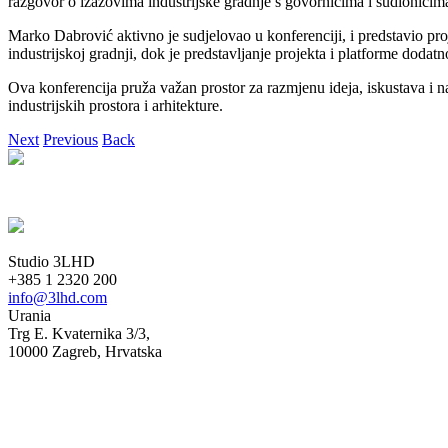
razgovor o izazovima industrijske gradnje s govornicima i sudionicima 
Marko Dabrović aktivno je sudjelovao u konferenciji, i predstavio 
industrijskoj gradnji, dok je predstavljanje projekta i platforme dodat
Ova konferencija pruža važan prostor za razmjenu ideja, iskustava i na
industrijskih prostora i arhitekture.
Next
Previous
Back
Studio 3LHD
+385 1 2320 200
info@3lhd.com
Urania
Trg E. Kvaternika 3/3,
10000 Zagreb, Hrvatska