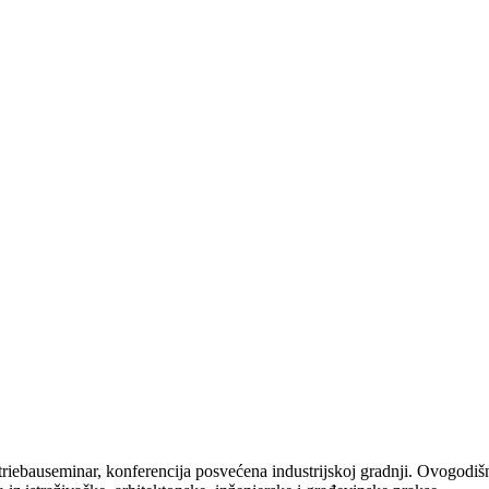
iebauseminar, konferencija posvećena industrijskoj gradnji. Ovogodišnj