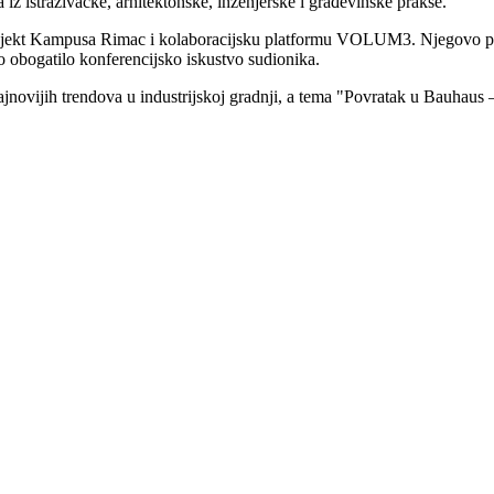
iz istraživačke, arhitektonske, inženjerske i građevinske prakse.
projekt Kampusa Rimac i kolaboracijsku platformu VOLUM3. Njegovo pre
no obogatilo konferencijsko iskustvo sudionika.
jnovijih trendova u industrijskoj gradnji, a tema "Povratak u Bauhaus –