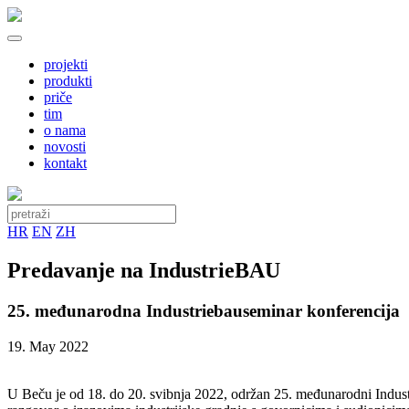
projekti
produkti
priče
tim
o nama
novosti
kontakt
HR
EN
ZH
Predavanje na IndustrieBAU
25. međunarodna Industriebauseminar konferencija
19. May 2022
U Beču je od 18. do 20. svibnja 2022, održan 25. međunarodni Industr