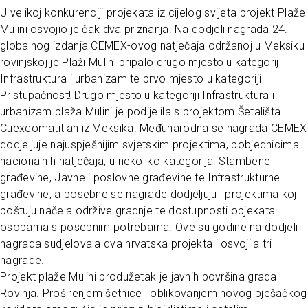
U velikoj konkurenciji projekata iz cijelog svijeta projekt Plaže
Mulini osvojio je čak dva priznanja. Na dodjeli nagrada 24.
globalnog izdanja CEMEX-ovog natječaja održanoj u Meksiku
rovinjskoj je Plaži Mulini pripalo drugo mjesto u kategoriji
Infrastruktura i urbanizam te prvo mjesto u kategoriji
Pristupačnost! Drugo mjesto u kategoriji Infrastruktura i
urbanizam plaža Mulini je podijelila s projektom Šetališta
Cuexcomatitlan iz Meksika. Međunarodna se nagrada CEMEX
dodjeljuje najuspješnijim svjetskim projektima, pobjednicima
nacionalnih natječaja, u nekoliko kategorija: Stambene
građevine, Javne i poslovne građevine te Infrastrukturne
građevine, a posebne se nagrade dodjeljuju i projektima koji
poštuju načela održive gradnje te dostupnosti objekata
osobama s posebnim potrebama. Ove su godine na dodjeli
nagrada sudjelovala dva hrvatska projekta i osvojila tri
nagrade.
Projekt plaže Mulini produžetak je javnih površina grada
Rovinja. Proširenjem šetnice i oblikovanjem novog pješačkog