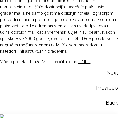
koridora omogućio je pristup biciklistima i ostalim
rekreativcima te učinio dostupnijim sadržaje plaže svim
građanima, a ne samo gostima obližnjih hotela. Izgradnjom
podvodnih nasipa podmorje je preoblikovano da se šetnica i
plaža zaštite od ekstremnih vremenskih uvjeta tj.valova i
učine dostupnima i kada vremenski uvjeti nisu idealni. Nakon
splitske Rive 2008.godine, ovo je drugi 3LHD-ov projekt koji je
nagrađen međunarodnom CEMEX-ovom nagradom u
kategoriji infrastrukturnih građevina.
Više o projektu Plaža Mulini pročitajte na
LINKU
.
Next
Previous
Back