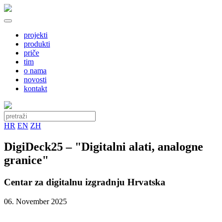
projekti
produkti
priče
tim
o nama
novosti
kontakt
HR
EN
ZH
DigiDeck25 – "Digitalni alati, analogne
granice"
Centar za digitalnu izgradnju Hrvatska
06. November 2025