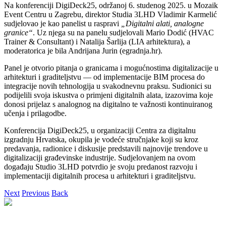
Na konferenciji DigiDeck25, održanoj 6. studenog 2025. u Mozaik
Event Centru u Zagrebu, direktor Studia 3LHD Vladimir Karmelić
sudjelovao je kao panelist u raspravi
„Digitalni alati, analogne
granice“
. Uz njega su na panelu sudjelovali Mario Dodić (HVAC
Trainer & Consultant) i Natalija Šarlija (LIA arhitektura), a
moderatorica je bila Andrijana Jurin (egradnja.hr).
Panel je otvorio pitanja o granicama i mogućnostima digitalizacije u
arhitekturi i graditeljstvu — od implementacije BIM procesa do
integracije novih tehnologija u svakodnevnu praksu. Sudionici su
podijelili svoja iskustva o primjeni digitalnih alata, izazovima koje
donosi prijelaz s analognog na digitalno te važnosti kontinuiranog
učenja i prilagodbe.
Konferencija DigiDeck25, u organizaciji Centra za digitalnu
izgradnju Hrvatska, okupila je vodeće stručnjake koji su kroz
predavanja, radionice i diskusije predstavili najnovije trendove u
digitalizaciji građevinske industrije. Sudjelovanjem na ovom
događaju Studio 3LHD potvrdio je svoju predanost razvoju i
implementaciji digitalnih procesa u arhitekturi i graditeljstvu.
Next
Previous
Back