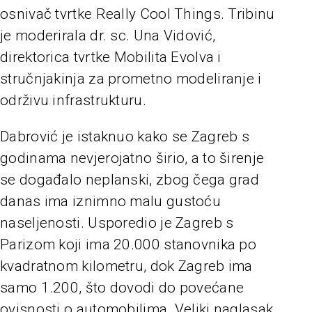
osnivač tvrtke Really Cool Things. Tribinu
je moderirala dr. sc. Una Vidović,
direktorica tvrtke Mobilita Evolva i
stručnjakinja za prometno modeliranje i
održivu infrastrukturu.
Dabrović je istaknuo kako se Zagreb s
godinama nevjerojatno širio, a to širenje
se događalo neplanski, zbog čega grad
danas ima iznimno malu gustoću
naseljenosti. Usporedio je Zagreb s
Parizom koji ima 20.000 stanovnika po
kvadratnom kilometru, dok Zagreb ima
samo 1.200, što dovodi do povećane
ovisnosti o automobilima. Veliki naglasak