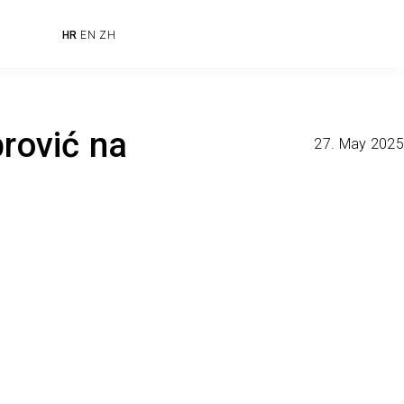
HR
EN
ZH
brović na
27. May 2025