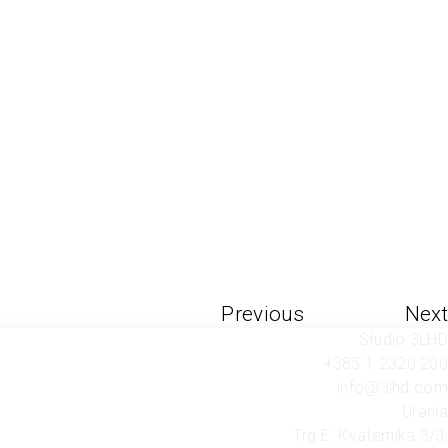
Previous
Next
Studio 3LHD
+385 1 2320 200
info@3lhd.com
Urania
Trg E. Kvaternika 3/3,