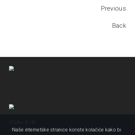
Previous
Back
Studio 3LHD
+385 1 2320 200
Naše internetske stranice koriste kolačiće kako bi