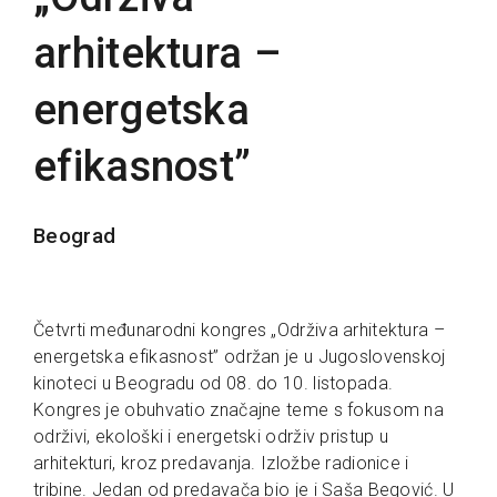
arhitektura –
energetska
efikasnost”
Beograd
Četvrti međunarodni kongres „Održiva arhitektura –
energetska efikasnost” održan je u Jugoslovenskoj
kinoteci u Beogradu od 08. do 10. listopada.
Kongres je obuhvatio značajne teme s fokusom na
održivi, ekološki i energetski održiv pristup u
arhitekturi, kroz predavanja. Izložbe radionice i
tribine. Jedan od predavača bio je i Saša Begović. U