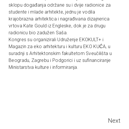
sklopu događanja održane su i dvije radionice za
studente i mlade arhitekte, jednu je vodila
krajobrazna arhitektica i nagrađivana dizajnerica
vrtova Kate Gould iz Engleske, dok je za drugu
radionicu bio zadužen Saša.
Kongres su organizirali Udruženje EKOKULT+ i
Magazin za eko arhitekturu i kulturu EKO KUĆA, u
suradnji s Arhitektonskim fakultetom Sveučilišta u
Beogradu, Zagrebu i Podgorici i uz sufinanciranje
Ministarstva kulture i informiranja.
Next