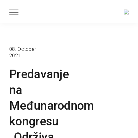
08. October
2021
Predavanje
na
Međunarodnom
kongresu
„Održiva