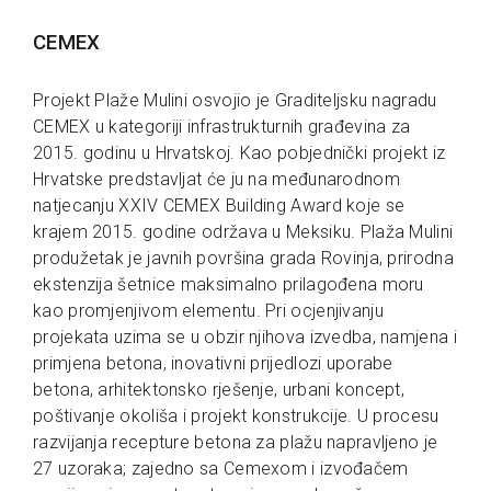
CEMEX
Projekt Plaže Mulini osvojio je Graditeljsku nagradu
CEMEX u kategoriji infrastrukturnih građevina za
2015. godinu u Hrvatskoj. Kao pobjednički projekt iz
Hrvatske predstavljat će ju na međunarodnom
natjecanju XXIV CEMEX Building Award koje se
krajem 2015. godine održava u Meksiku. Plaža Mulini
produžetak je javnih površina grada Rovinja, prirodna
ekstenzija šetnice maksimalno prilagođena moru
kao promjenjivom elementu. Pri ocjenjivanju
projekata uzima se u obzir njihova izvedba, namjena i
primjena betona, inovativni prijedlozi uporabe
betona, arhitektonsko rješenje, urbani koncept,
poštivanje okoliša i projekt konstrukcije. U procesu
razvijanja recepture betona za plažu napravljeno je
27 uzoraka; zajedno sa Cemexom i izvođačem