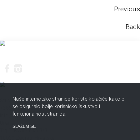
Previous
Back
Naše internetske stranice koriste kolačiće kako bi
Studio 3LHD
se osiguralo bolje korisničko iskustvo i
+385 1 2320 200
funkcionalnost stranica.
info@3lhd.com
Urania
SLAŽEM SE
Trg E. Kvaternika 3/3,
10000 Zagreb, Hrvatska