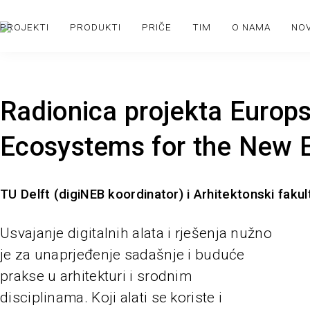
PROJEKTI
PRODUKTI
PRIČE
TIM
O NAMA
NO
Radionica projekta Europs
Ecosystems for the New 
TU Delft (digiNEB koordinator) i Arhitektonski faku
Usvajanje digitalnih alata i rješenja nužno
je za unaprjeđenje sadašnje i buduće
prakse u arhitekturi i srodnim
disciplinama. Koji alati se koriste i