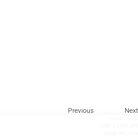
Previous
Next
Studio 3LHD
+385 1 2320 200
info@3lhd.com