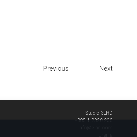
Previous
Next
Studio 3LHD
+385 1 2320 200
info@3lhd.com
Urania