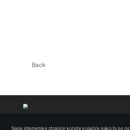
Back
Naše internetske stranice koriste kolačiće kako bi se osi