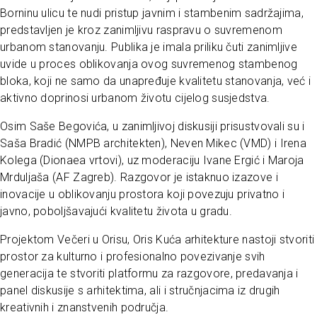
Borninu ulicu te nudi pristup javnim i stambenim sadržajima,
predstavljen je kroz zanimljivu raspravu o suvremenom
urbanom stanovanju. Publika je imala priliku čuti zanimljive
uvide u proces oblikovanja ovog suvremenog stambenog
bloka, koji ne samo da unapređuje kvalitetu stanovanja, već i
aktivno doprinosi urbanom životu cijelog susjedstva.
Osim Saše Begovića, u zanimljivoj diskusiji prisustvovali su i
Saša Bradić (NMPB architekten), Neven Mikec (VMD) i Irena
Kolega (Dionaea vrtovi), uz moderaciju Ivane Ergić i Maroja
Mrduljaša (AF Zagreb). Razgovor je istaknuo izazove i
inovacije u oblikovanju prostora koji povezuju privatno i
javno, poboljšavajući kvalitetu života u gradu.
Projektom Večeri u Orisu, Oris Kuća arhitekture nastoji stvoriti
prostor za kulturno i profesionalno povezivanje svih
generacija te stvoriti platformu za razgovore, predavanja i
panel diskusije s arhitektima, ali i stručnjacima iz drugih
kreativnih i znanstvenih područja.