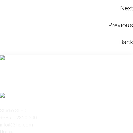
Next
Previous
Back
Studio 3LHD
+385 1 2320 200
info@3lhd.com
Urania