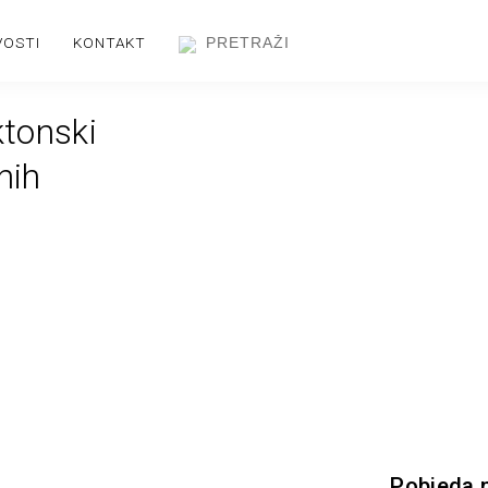
VOSTI
KONTAKT
ktonski
nih
Pobjeda 