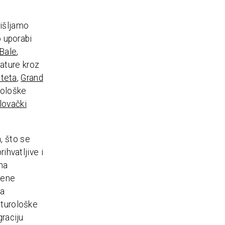
mišljamo
o uporabi
Bale
,
ature kroz
lteta
,
Grand
biološke
lovački
, što se
ihvatljive i
rna
jene
za
lturološke
graciju