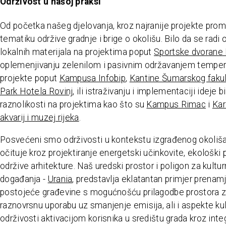
Održivost u našoj praksi
Od početka našeg djelovanja, kroz najranije projekte pro
tematiku održive gradnje i brige o okolišu. Bilo da se radi 
lokalnih materijala na projektima poput
Sportske dvorane 
oplemenjivanju zelenilom i pasivnim održavanjem temper
projekte poput
Kampusa Infobip
,
Kantine Šumarskog faku
Park Hotela Rovinj
, ili istraživanju i implementaciji ideje 
raznolikosti na projektima kao što su
Kampus Rimac
i
Kar
akvarij i muzej rijeka
.
Posvećeni smo održivosti u kontekstu izgrađenog okoliša
očituje kroz projektiranje energetski učinkovite, ekološki pr
održive arhitekture. Naš uredski prostor i poligon za kultu
događanja -
Urania
, predstavlja eklatantan primjer prenam
postojeće građevine s mogućnošću prilagodbe prostora 
raznovrsnu uporabu uz smanjenje emisija, ali i aspekte ku
održivosti aktivacijom korisnika u središtu grada kroz inte