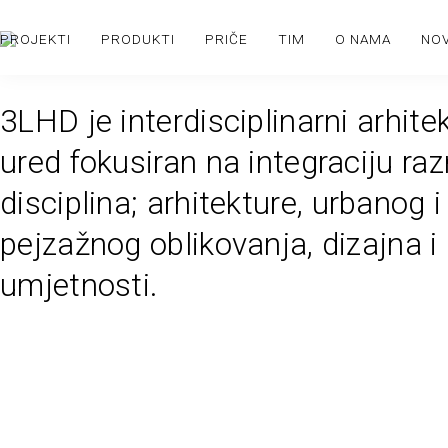
PROJEKTI
PRODUKTI
PRIČE
TIM
O NAMA
NO
3LHD je interdisciplinarni arhite
ured fokusiran na integraciju raz
disciplina; arhitekture, urbanog i
pejzažnog oblikovanja, dizajna i
umjetnosti.