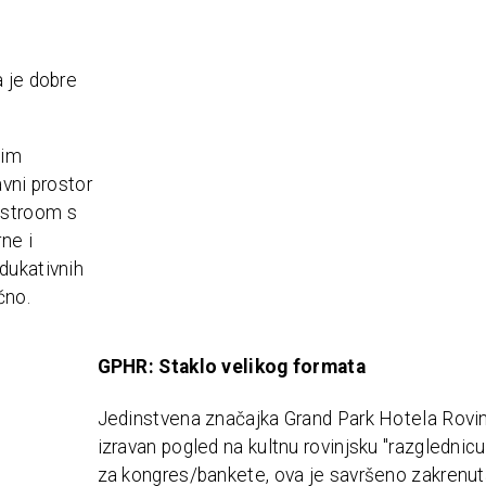
a je dobre
nim
avni prostor
istroom s
ne i
dukativnih
čno.
GPHR: Staklo velikog formata
Jedinstvena značajka Grand Park Hotela Rovinj
izravan pogled na kultnu rovinjsku "razglednic
za kongres/bankete, ova je savršeno zakrenuta