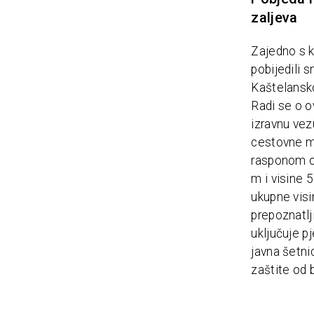
zaljeva
Zajedno s k
pobijedili
Kaštelansko
Radi se o o
izravnu vez
cestovne mr
rasponom od
m i visine 
ukupne visi
prepoznatlj
uključuje p
javna šetni
zaštite od b