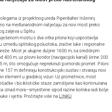
olegama iz projektnog ureda Pipenbaher Inženirij
 smo na međunarodnom natječaju za novi most preko
g zaljeva u Splitu.
vješenom mostu s dva vitka pilona koji uspostavlja
u između splitskog poluotoka, zračne luke i regionalne
eže. Most je ukupne duljine 1600 m, sa središnjim
 400 m, uz plovni koridor (navigacijski kanal) širine 200
55 m, što omogućuje neprekinuti pomorski promet. Piloni
ne 157 m definiraju konstrukcijski sustav i stvaraju novi
ivi element u gradskoj vizuri. Uz prometnice, most
ješačke i biciklističke staze zamišljene kao kontinuirana
ca iznad mora—smještene ispod razine kolnika radi bolje
uke i vjetra. Pročitajte više na
LINKU