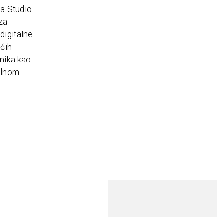
ja Studio
 za
digitalne
ćih
nika kao
talnom