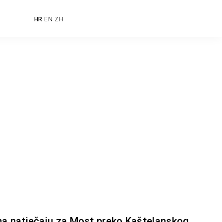
HR
EN
ZH
na natječaju za Most preko Kaštelanskog