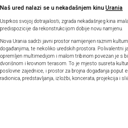
Naš ured nalazi se u nekadašnjem kinu
Urania
Usprkos svojoj dotrajalosti, zgrada nekadašnjeg kina imal
predispozicije da rekonstrukcijom dobije novu namjenu.
Nova Urania sadrži javni prostor namijenjen raznim kultur
događanjima, te nekoliko uredskih prostora. Polivalentni j
opremljen multimedijom i malom tribinom povezan je s b
dvorišnom i krovnom terasom. To je mjesto susreta kultur
poslovne zajednice, i prostor za brojna događanja poput e
radionica, predstavljanja, izložbi, koncerata, projekcija i sli