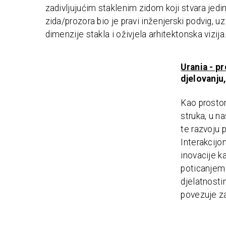
zadivljujućim staklenim zidom koji stvara jedi
zida/prozora bio je pravi inženjerski podvig, 
dimenzije stakla i oživjela arhitektonska vizija
Urania - pr
djelovanju
Kao prostor
struka, u na
te razvoju 
Interakcijo
inovacije k
poticanjem 
djelatnosti
povezuje za