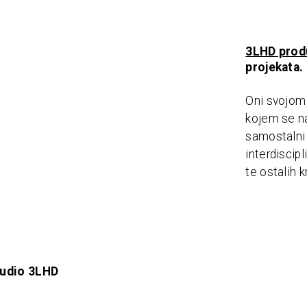
3LHD prod
projekata.
Oni svojom 
kojem se na
samostalni 
interdiscip
te ostalih k
Studio 3LHD