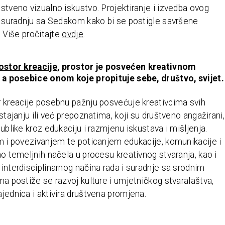
nstveno vizualno iskustvo. Projektiranje i izvedba ovog
uz suradnju sa Sedakom kako bi se postigle savršene
. Više pročitajte
ovdje
.
ostor kreacije
, prostor je posvećen kreativnom
, a posebice onom koje propituje sebe, društvo, svijet.
 kreacije posebnu pažnju posvećuje kreativcima svih
stajanju ili već prepoznatima, koji su društveno angažirani,
publike kroz edukaciju i razmjenu iskustava i mišljenja.
m i povezivanjem te poticanjem edukacije, komunikacije i
ao temeljnih načela u procesu kreativnog stvaranja, kao i
interdisciplinarnog načina rada i suradnje sa srodnim
ma postiže se razvoj kulture i umjetničkog stvaralaštva,
jednica i aktivira društvena promjena.