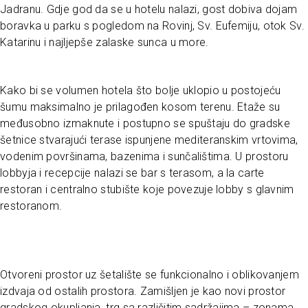
Jadranu. Gdje god da se u hotelu nalazi, gost dobiva dojam
boravka u parku s pogledom na Rovinj, Sv. Eufemiju, otok Sv.
Katarinu i najljepše zalaske sunca u more.
Kako bi se volumen hotela što bolje uklopio u postojeću
šumu maksimalno je prilagođen kosom terenu. Etaže su
međusobno izmaknute i postupno se spuštaju do gradske
šetnice stvarajući terase ispunjene mediteranskim vrtovima,
vodenim površinama, bazenima i sunčalištima. U prostoru
lobbyja i recepcije nalazi se bar s terasom, a la carte
restoran i centralno stubište koje povezuje lobby s glavnim
restoranom.
Otvoreni prostor uz šetalište se funkcionalno i oblikovanjem
izdvaja od ostalih prostora. Zamišljen je kao novi prostor
gradskog okupljanja, trg sa različitim sadržajima – zonama