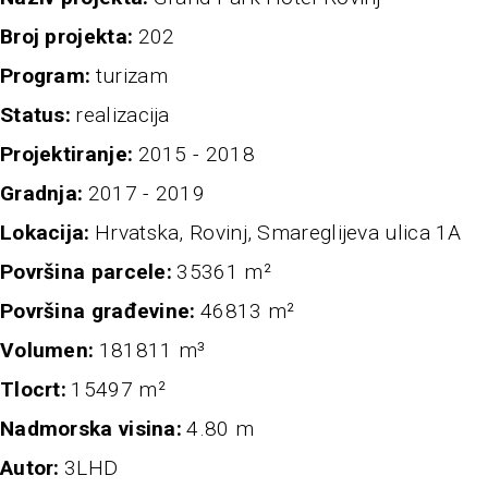
broj projekta
202
program
turizam
status
realizacija
projektiranje
2015 - 2018
Gradnja
2017 - 2019
Lokacija
Hrvatska, Rovinj, Smareglijeva ulica 1A
Površina parcele
35361 m²
Površina građevine
46813 m²
Volumen
181811 m³
Tlocrt
15497 m²
nadmorska visina
4.80 m
autor
3LHD