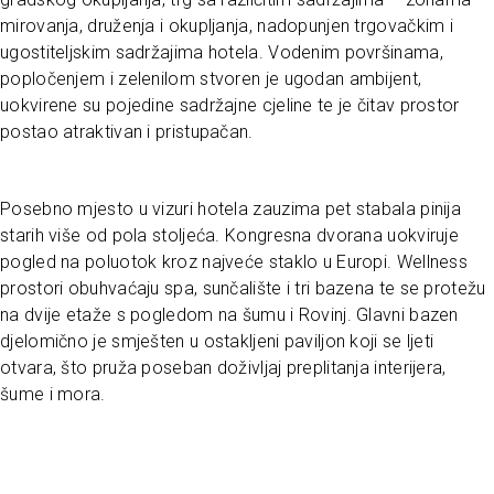
mirovanja, druženja i okupljanja, nadopunjen trgovačkim i
ugostiteljskim sadržajima hotela. Vodenim površinama,
popločenjem i zelenilom stvoren je ugodan ambijent,
uokvirene su pojedine sadržajne cjeline te je čitav prostor
postao atraktivan i pristupačan.
Posebno mjesto u vizuri hotela zauzima pet stabala pinija
starih više od pola stoljeća. Kongresna dvorana uokviruje
pogled na poluotok kroz najveće staklo u Europi. Wellness
prostori obuhvaćaju spa, sunčalište i tri bazena te se protežu
na dvije etaže s pogledom na šumu i Rovinj. Glavni bazen
djelomično je smješten u ostakljeni paviljon koji se ljeti
otvara, što pruža poseban doživljaj preplitanja interijera,
šume i mora.