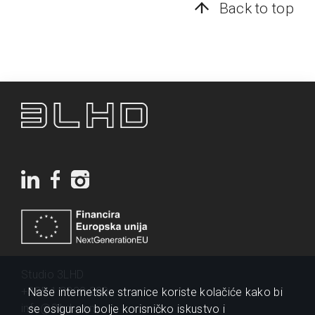
Back to top
Studio 3LHD
+385 1 2320 200
Naše internetske stranice koriste kolačiće kako bi
info@3lhd.com
se osiguralo bolje korisničko iskustvo i