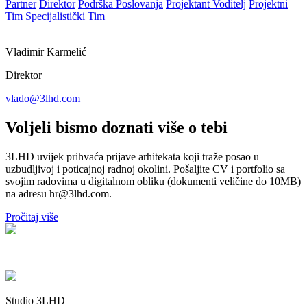
Partner
Direktor
Podrška Poslovanja
Projektant Voditelj
Projektni
Tim
Specijalistički Tim
Vladimir Karmelić
Direktor
vlado@3lhd.com
Voljeli bismo doznati više o tebi
3LHD uvijek prihvaća prijave arhitekata koji traže posao u
uzbudljivoj i poticajnoj radnoj okolini. Pošaljite CV i portfolio sa
svojim radovima u digitalnom obliku (dokumenti veličine do 10MB)
na adresu hr@3lhd.com.
Pročitaj više
Studio 3LHD