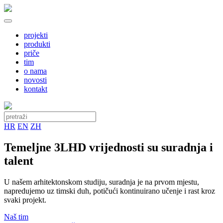
projekti
produkti
priče
tim
o nama
novosti
kontakt
HR
EN
ZH
Temeljne 3LHD vrijednosti su suradnja i
talent
U našem arhitektonskom studiju, suradnja je na prvom mjestu,
napredujemo uz timski duh, potičući kontinuirano učenje i rast kroz
svaki projekt.
Naš tim