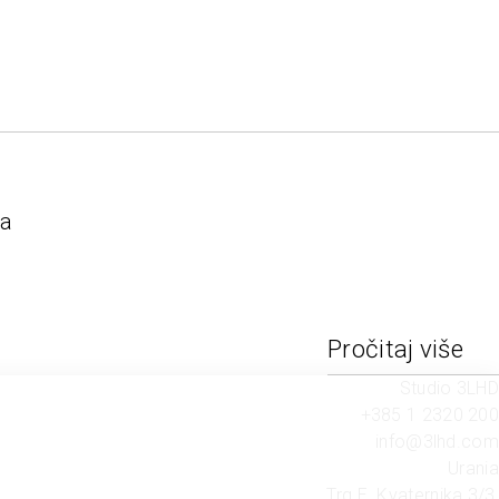
.
na
Pročitaj više
Studio 3LHD
+385 1 2320 200
info@3lhd.com
Urania
Trg E. Kvaternika 3/3,