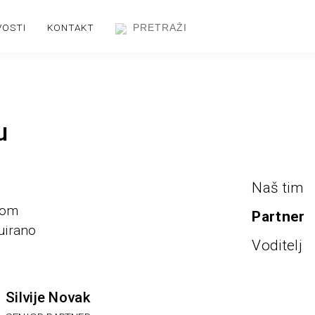
VOSTI
KONTAKT
u
Naš tim
vom
Partner
uirano
Voditelj
Silvije Novak