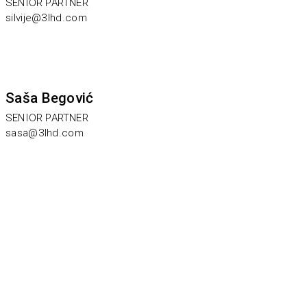
SENIOR PARTNER
silvije@3lhd.com
Saša Begović
SENIOR PARTNER
sasa@3lhd.com