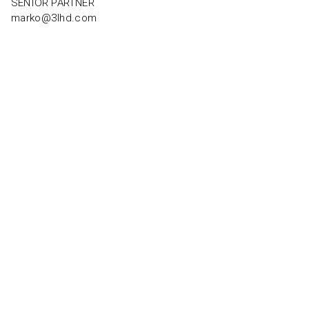
SENIOR PARTNER
marko@3lhd.com