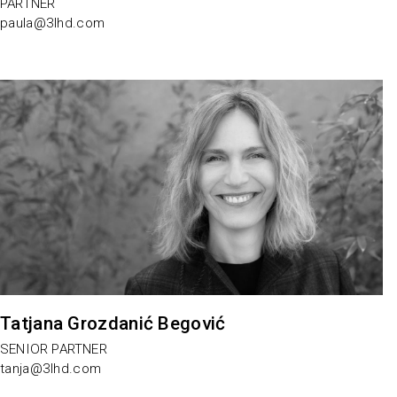
PARTNER
paula@3lhd.com
Tatjana Grozdanić Begović
SENIOR PARTNER
tanja@3lhd.com