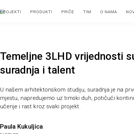
PROJEKTI
PRODUKTI
PRIČE
TIM
O NAMA
NO
Temeljne 3LHD vrijednosti s
suradnja i talent
U našem arhitektonskom studiju, suradnja je na pr
mjestu, napredujemo uz timski duh, potičući kontin
učenje i rast kroz svaki projekt.
Paula Kukuljica