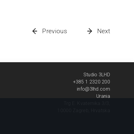
Previous
Next
Studio 3LHD
+385 1 2320 200
info@3lhd.com
Urania
Trg E. Kvaternika 3/3,
10000 Zagreb, Hrvatska