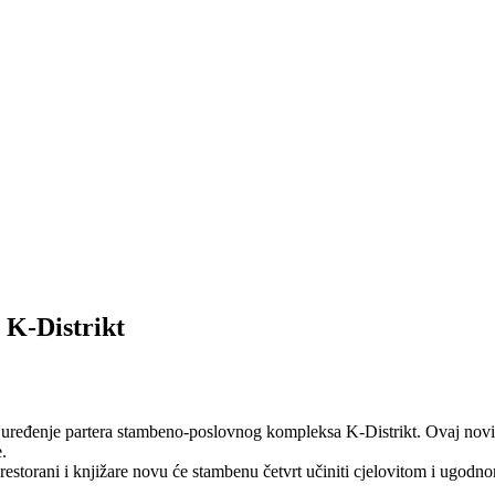
 K-Distrikt
9 i uređenje partera stambeno-poslovnog kompleksa K-Distrikt. Ovaj no
.
 restorani i knjižare novu će stambenu četvrt učiniti cjelovitom i ugodno