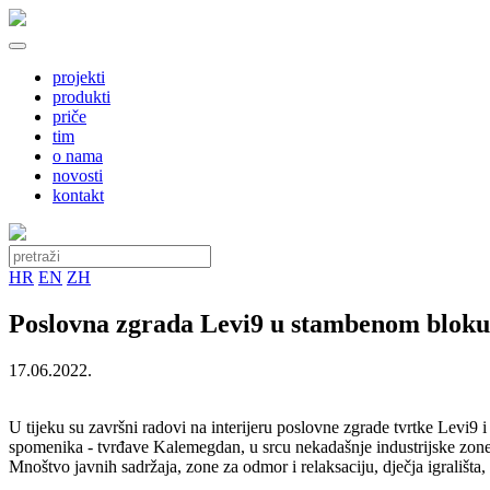
projekti
produkti
priče
tim
o nama
novosti
kontakt
HR
EN
ZH
Poslovna zgrada Levi9 u stambenom bloku
17.06.2022.
U tijeku su završni radovi na interijeru poslovne zgrade tvrtke Levi
spomenika - tvrđave Kalemegdan, u srcu nekadašnje industrijske zone
Mnoštvo javnih sadržaja, zone za odmor i relaksaciju, dječja igrališta,