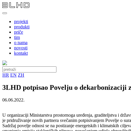
projekti
produkti
priče
tim
o nama
novosti
kontakt
HR
EN
ZH
3LHD potpisao Povelju o dekarbonizaciji 
06.06.2022.
U organizaciji Ministarstva prostornoga uređenja, graditeljstva i drž
je pridruživanje novih partnera svečanim potpisivanjem Povelje o sura
Sadržaj povelje odnosi se na postizanje energetskih i klimatskih cilj
smanjenja emisija stakleničkih plinova, povećanjem udjela obnovljivi