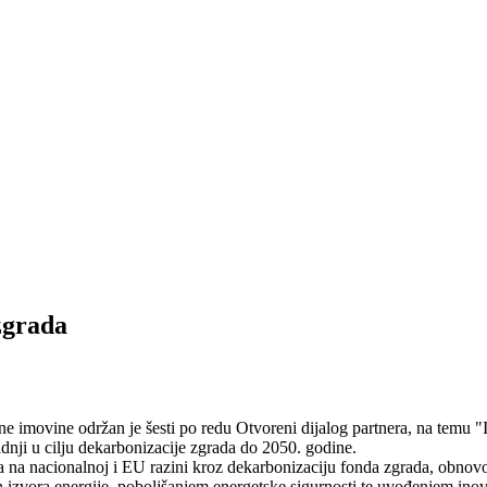
zgrada
avne imovine održan je šesti po redu Otvoreni dijalog partnera, na temu
dnji u cilju dekarbonizacije zgrada do 2050. godine.
eva na nacionalnoj i EU razini kroz dekarbonizaciju fonda zgrada, obno
h izvora energije, poboljšanjem energetske sigurnosti te uvođenjem in