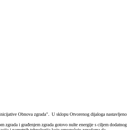
 "Inicijative Obnova zgrada". U sklopu Otvorenog dijaloga nastavljeno
vom zgrada i građenjem zgrada gotovo nulte energije s ciljem dodatnog
ovacija i pametnih tehnologija koje omogućuju zgradama da