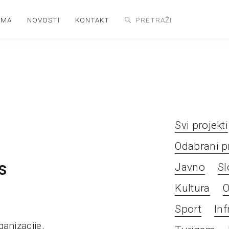
AMA
NOVOSTI
KONTAKT
Svi projekti
Odabrani pr
s
Javno
Sl
Kultura
O
Sport
Inf
ganizacije,