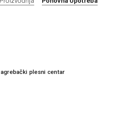
Proizvodnja
Ponovna Upotreba
agrebački plesni centar