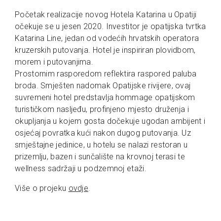
Početak realizacije novog Hotela Katarina u Opatiji
očekuje se u jesen 2020. Investitor je opatijska tvrtka
Katarina Line, jedan od vodećih hrvatskih operatora
kruzerskih putovanja. Hotel je inspiriran plovidbom,
morem i putovanjima.
Prostornim rasporedom reflektira raspored paluba
broda. Smješten nadomak Opatijske rivijere, ovaj
suvremeni hotel predstavlja hommage opatijskom
turističkom nasljeđu, profinjeno mjesto druženja i
okupljanja u kojem gosta dočekuje ugodan ambijent i
osjećaj povratka kući nakon dugog putovanja. Uz
smještajne jedinice, u hotelu se nalazi restoran u
prizemlju, bazen i sunčalište na krovnoj terasi te
wellness sadržaji u podzemnoj etaži.
Više o projeku
ovdje
.