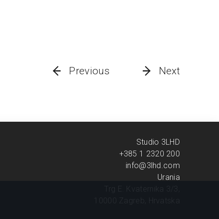
Previous
Next
Studio 3LHD
+385 1 2320 200
info@3lhd.com
Urania
Trg E. Kvaternika 3/3,
10000 Zagreb, Hrvatska