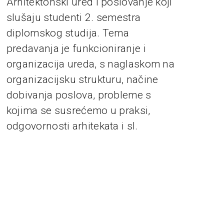
Arhitektonski ured i poslovanje koji
slušaju studenti 2. semestra
diplomskog studija. Tema
predavanja je funkcioniranje i
organizacija ureda, s naglaskom na
organizacijsku strukturu, načine
dobivanja poslova, probleme s
kojima se susrećemo u praksi,
odgovornosti arhitekata i sl.