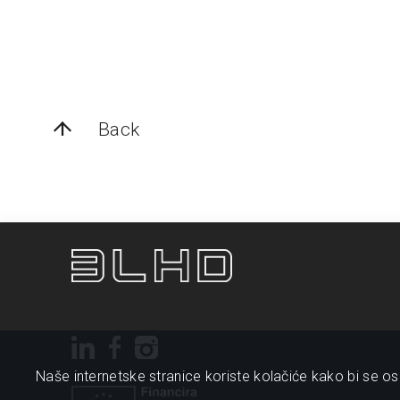
Back
Naše internetske stranice koriste kolačiće kako bi se osi