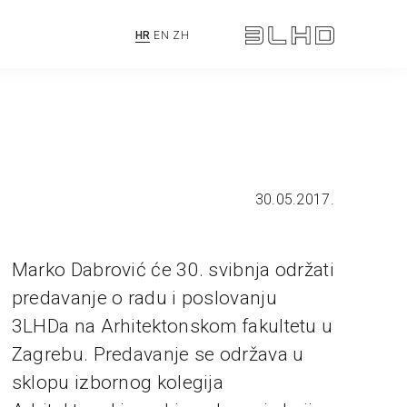
HR
EN
ZH
30.05.2017.
Marko Dabrović će 30. svibnja održati
predavanje o radu i poslovanju
3LHDa na Arhitektonskom fakultetu u
Zagrebu. Predavanje se održava u
sklopu izbornog kolegija