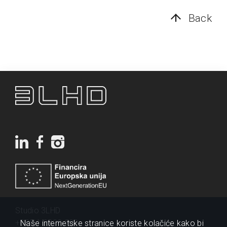
Back
Studio 3LHD
+385 1 2320 200
Naše internetske stranice koriste kolačiće kako bi