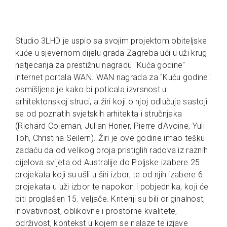
Studio 3LHD je uspio sa svojim projektom obiteljske
kuće u sjevernom dijelu grada Zagreba ući u uži krug
natjecanja za prestižnu nagradu "Kuća godine"
internet portala WAN. WAN nagrada za "Kuću godine"
osmišljena je kako bi poticala izvrsnost u
arhitektonskoj struci, a žiri koji o njoj odlučuje sastoji
se od poznatih svjetskih arhitekta i stručnjaka
(Richard Coleman, Julian Honer, Pierre d'Avoine, Yuli
Toh, Christina Seilern). Žiri je ove godine imao tešku
zadaću da od velikog broja pristiglih radova iz raznih
dijelova svijeta od Australije do Poljske izabere 25
projekata koji su ušli u širi izbor, te od njih izabere 6
projekata u uži izbor te napokon i pobjednika, koji će
biti proglašen 15. veljače. Kriteriji su bili originalnost,
inovativnost, oblikovne i prostorne kvalitete,
održivost, kontekst u kojem se nalaze te izjave