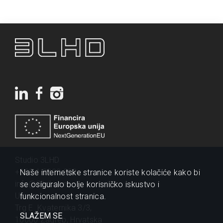
Studio 3LHD
+385 1 2320 200
Naše internetske stranice koriste kolačiće kako bi
info@3lhd.com
se osiguralo bolje korisničko iskustvo i
Urania
funkcionalnost stranica.
Trg E. Kvaternika 3/3,
SLAŽEM SE
10000 Zagreb, Hrvatska