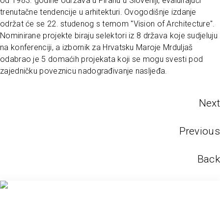
od 1983. godine održava u Piranu u Sloveniji, evaluirajući
trenutačne tendencije u arhitekturi. Ovogodišnje izdanje
održat će se 22. studenog s temom "Vision of Architecture".
Nominirane projekte biraju selektori iz 8 država koje sudjeluju
na konferenciji, a izbornik za Hrvatsku Maroje Mrduljaš
odabrao je 5 domaćih projekata koji se mogu svesti pod
zajedničku poveznicu nadograđivanje nasljeđa.
Next
Previous
Back