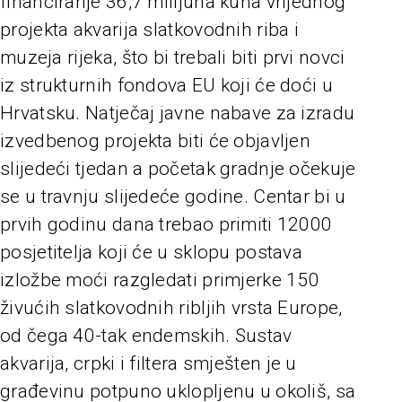
financiranje 36,7 milijuna kuna vrijednog
projekta akvarija slatkovodnih riba i
muzeja rijeka, što bi trebali biti prvi novci
iz strukturnih fondova EU koji će doći u
Hrvatsku. Natječaj javne nabave za izradu
izvedbenog projekta biti će objavljen
slijedeći tjedan a početak gradnje očekuje
se u travnju slijedeće godine. Centar bi u
prvih godinu dana trebao primiti 12000
posjetitelja koji će u sklopu postava
izložbe moći razgledati primjerke 150
živućih slatkovodnih ribljih vrsta Europe,
od čega 40-tak endemskih. Sustav
akvarija, crpki i filtera smješten je u
građevinu potpuno uklopljenu u okoliš, sa