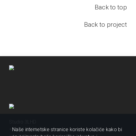
Back to top
Back to project
Studio 3LHD
+385 1 2320 200
Naše internetske stranice koriste kolačiće kako bi