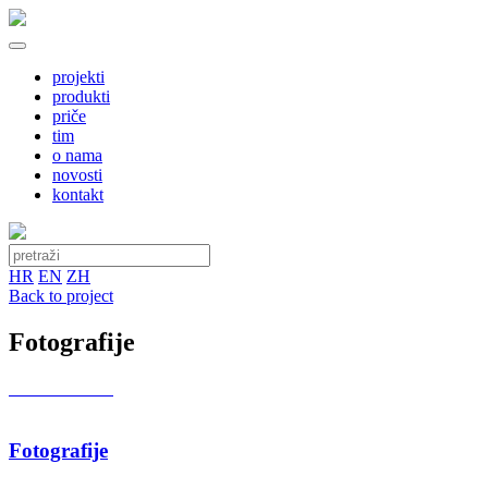
projekti
produkti
priče
tim
o nama
novosti
kontakt
HR
EN
ZH
Back to project
Fotografije
Fotografije