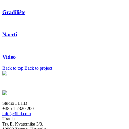
Gradilište
Nacrti
Video
Back to top
Back to project
Studio 3LHD
+385 1 2320 200
info@3lhd.com
Urania
Trg E. Kvaternika 3/3,