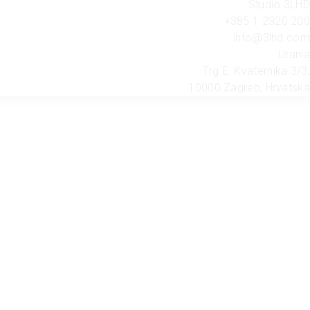
Studio 3LHD
+385 1 2320 200
info@3lhd.com
Urania
Trg E. Kvaternika 3/3,
10000 Zagreb, Hrvatska