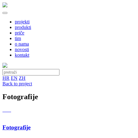
projekti
produkti
priče
tim
o nama
novosti
kontakt
HR
EN
ZH
Back to project
Fotografije
Fotografije