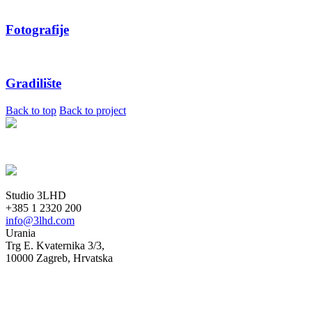
Fotografije
Gradilište
Back to top
Back to project
Studio 3LHD
+385 1 2320 200
info@3lhd.com
Urania
Trg E. Kvaternika 3/3,
10000 Zagreb, Hrvatska