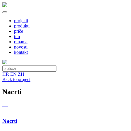
projekti
produkti
priče
tim
o nama
novosti
kontakt
HR
EN
ZH
Back to project
Nacrti
Nacrti