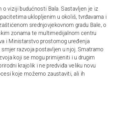
m o viziji budućnosti Bala. Sastavljen je iz
pacitetima uklopljenim u okoliš, tvrđavama i
o zaštićenom srednjovjekovnom gradu Bale, o
jskim zonama te multimedijalnom centru
va i Ministarstvo prostornog uređenja
 i smjer razvoja postavljen u njoj. Smatramo
oja koji se mogu primijeniti i u drugim
rirodni krajolik i ne predviđa veliku novu
rocesi koje možemo zaustaviti, ali ih