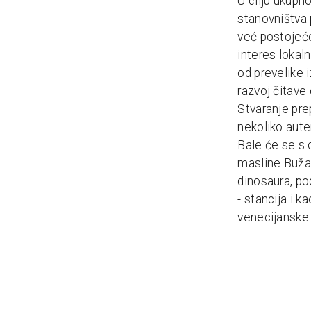
U cilju ukupn
stanovništva 
već postojeće
interes lokal
od prevelike i
razvoj čitave
Stvaranje pre
nekoliko aute
Bale će se s 
masline Buža, 
dinosaura, po
- stancija i 
venecijanske 