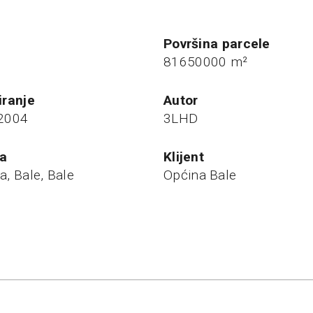
Površina parcele
81650000 m²
tiranje
autor
 2004
3LHD
ja
klijent
a, Bale, Bale
Općina Bale