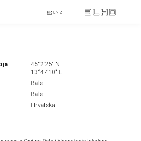
HR
EN
ZH
ija
45°2'25" N
13°47'10" E
Bale
Bale
Hrvatska