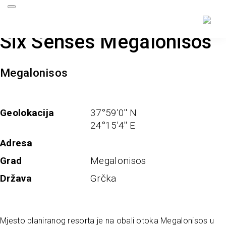
Six Senses Megalonisos
Megalonisos
Geolokacija
37°59'0'' N
24°15'4'' E
Adresa
Grad
Megalonisos
Država
Grčka
Mjesto planiranog resorta je na obali otoka Megalonisos u