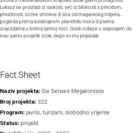
života u mediteranskom krajoliku bude glavni protagonist.
Luksuz ne proizlazi iz raskoši, već iz bliskosti s prirodom,
privatnosti, sočne smokve ili sira od magarećeg mlijeka,
pogleda prema beskrajnom plavetnilu mora ili prema
zvijezdama u bistroj ljetnoj noći. Gosti odlaze s osjećajem da
nisu samo posjetili otok, nego su mu pripadali.
Fact Sheet
naziv projekta
Six Senses Megalonisos
broj projekta
322
program
javno, turizam, slobodno vrijeme
status
projekt