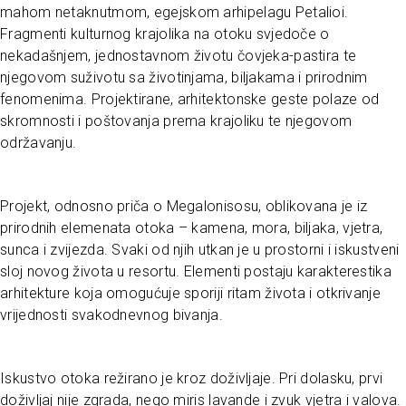
mahom netaknutmom, egejskom arhipelagu Petalioi.
Fragmenti kulturnog krajolika na otoku svjedoče o
nekadašnjem, jednostavnom životu čovjeka-pastira te
njegovom suživotu sa životinjama, biljakama i prirodnim
fenomenima. Projektirane, arhitektonske geste polaze od
skromnosti i poštovanja prema krajoliku te njegovom
održavanju.
Projekt, odnosno priča o Megalonisosu, oblikovana je iz
prirodnih elemenata otoka – kamena, mora, biljaka, vjetra,
sunca i zvijezda. Svaki od njih utkan je u prostorni i iskustveni
sloj novog života u resortu. Elementi postaju karakterestika
arhitekture koja omogućuje sporiji ritam života i otkrivanje
vrijednosti svakodnevnog bivanja.
Iskustvo otoka režirano je kroz doživljaje. Pri dolasku, prvi
doživljaj nije zgrada, nego miris lavande i zvuk vjetra i valova.