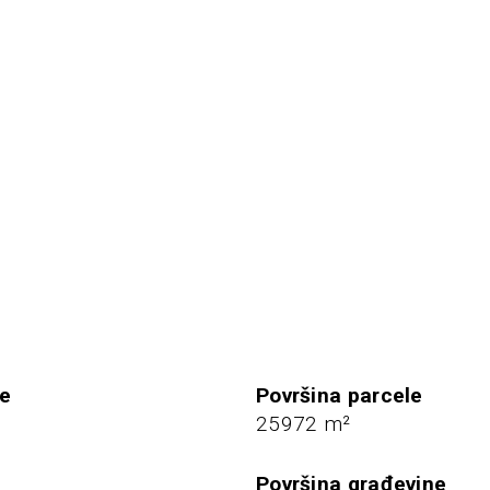
je
Površina parcele
7
25972 m²
Površina građevine