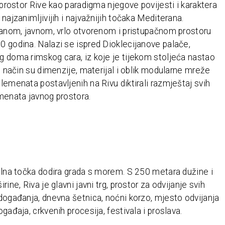
i prostor Rive kao paradigma njegove povijesti i karaktera
 najzanimljivijih i najvažnijih točaka Mediterana.
banom, javnom, vrlo otvorenom i pristupačnom prostoru
 godina. Nalazi se ispred Dioklecijanove palače,
 doma rimskog cara, iz koje je tijekom stoljeća nastao
ti način su dimenzije, materijal i oblik modularne mreže
lemenata postavljenih na Rivu diktirali razmještaj svih
menata javnog prostora.
alna točka dodira grada s morem. S 250 metara dužine i
rine, Riva je glavni javni trg, prostor za odvijanje svih
događanja, dnevna šetnica, noćni korzo, mjesto odvijanja
ogađaja, crkvenih procesija, festivala i proslava.