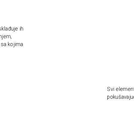
sklađuje ih
anjem,
 sa kojima
Svi element
pokušavajuć