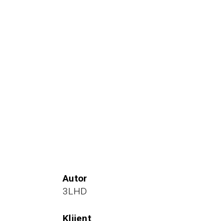
autor
3LHD
klijent