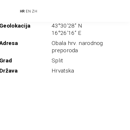
HR
EN
ZH
Geolokacija
43°30’28” N
16°26’16” E
Adresa
Obala hrv. narodnog
preporoda
Grad
Split
Država
Hrvatska