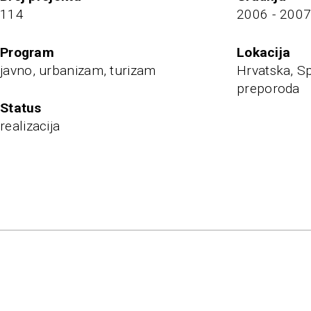
114
2006 - 200
program
Lokacija
javno, urbanizam, turizam
Hrvatska, Sp
preporoda
status
realizacija