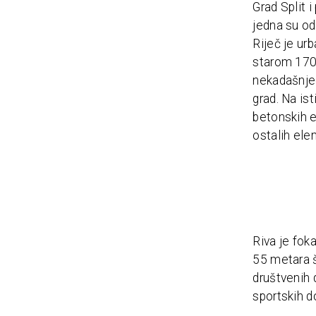
Grad Split 
jedna su od
Riječ je ur
starom 1700
nekadašnjeg
grad. Na is
betonskih e
ostalih ele
Riva je fok
55 metara ši
društvenih 
sportskih d