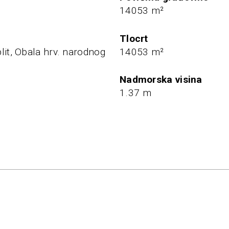
7
14053 m²
Tlocrt
lit, Obala hrv. narodnog
14053 m²
nadmorska visina
1.37 m