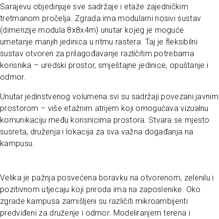
Sarajevu objedinjuje sve sadržaje i etaže zajedničkim
tretmanom pročelja. Zgrada ima modularni nosivi sustav
(dimenzije modula 8x8x4m) unutar kojeg je moguće
umetanje manjih jedinica u ritmu rastera. Taj je fleksibilni
sustav otvoren za prilagođavanje različitim potrebama
korisnika – uredski prostor, smještajne jedinice, opuštanje i
odmor.
Unutar jedinstvenog volumena svi su sadržaji povezani javnim
prostorom – više etažnim atrijem koji omogućava vizualnu
komunikaciju među korisnicima prostora. Stvara se mjesto
susreta, druženja i lokacija za sva važna događanja na
kampusu.
Velika je pažnja posvećena boravku na otvorenom, zelenilu i
pozitivnom utjecaju koji priroda ima na zaposlenike. Oko
zgrade kampusa zamišljeni su različiti mikroambijenti
predviđeni za druženje i odmor. Modeliranjem terena i