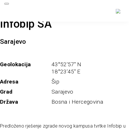
Infobip SA
Sarajevo
Geolokacija
43°52'57'' N
18°23'45'' E
Adresa
Šip
Grad
Sarajevo
Država
Bosna i Hercegovina
Predloženo rješenje zgrade novog kampusa tvrtke Infobip u