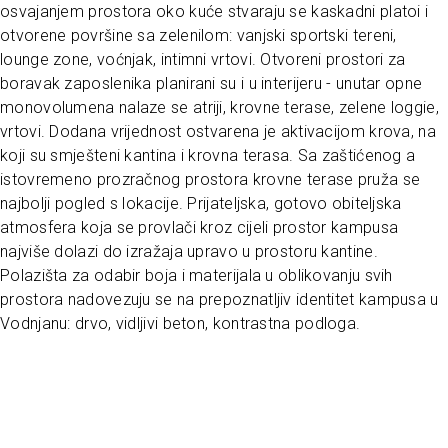
osvajanjem prostora oko kuće stvaraju se kaskadni platoi i
otvorene površine sa zelenilom: vanjski sportski tereni,
lounge zone, voćnjak, intimni vrtovi. Otvoreni prostori za
boravak zaposlenika planirani su i u interijeru - unutar opne
monovolumena nalaze se atriji, krovne terase, zelene loggie,
vrtovi. Dodana vrijednost ostvarena je aktivacijom krova, na
koji su smješteni kantina i krovna terasa. Sa zaštićenog a
istovremeno prozračnog prostora krovne terase pruža se
najbolji pogled s lokacije. Prijateljska, gotovo obiteljska
atmosfera koja se provlači kroz cijeli prostor kampusa
najviše dolazi do izražaja upravo u prostoru kantine.
Polazišta za odabir boja i materijala u oblikovanju svih
prostora nadovezuju se na prepoznatljiv identitet kampusa u
Vodnjanu: drvo, vidljivi beton, kontrastna podloga.