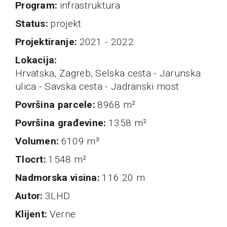
program
infrastruktura
status
projekt
projektiranje
2021 - 2022
Lokacija
Hrvatska, Zagreb, Selska cesta - Jarunska
ulica - Savska cesta - Jadranski most
Površina parcele
8968 m²
Površina građevine
1358 m²
Volumen
6109 m³
Tlocrt
1548 m²
nadmorska visina
116.20 m
autor
3LHD
klijent
Verne