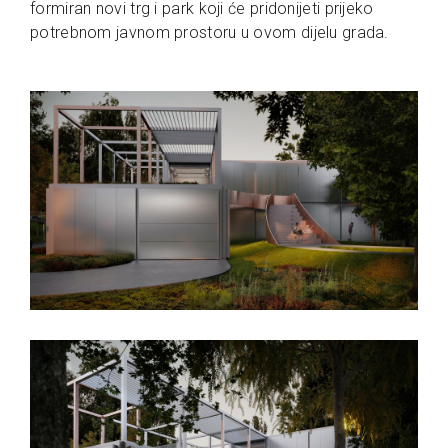
formiran novi trg i park koji će pridonijeti prijeko
potrebnom javnom prostoru u ovom dijelu grada.