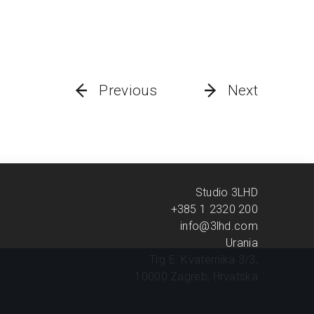
Previous
Next
Studio 3LHD
+385 1 2320 200
info@3lhd.com
Urania
Trg E. Kvaternika 3/3,
10000 Zagreb, Hrvatska