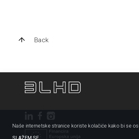
Back
Naše internetske stranice koriste kolačiće kako bi se osi
SLAŽEM SE