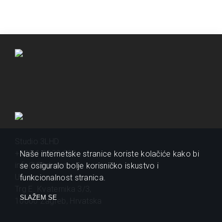
Studio 3LHD
+385 1 2320 200
Naše internetske stranice koriste kolačiće kako bi
info@3lhd.com
se osiguralo bolje korisničko iskustvo i
Urania
funkcionalnost stranica.
Trg E. Kvaternika 3/3,
SLAŽEM SE
10000 Zagreb, Hrvatska