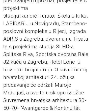
predavanjem upoznati posjetitelje s
projektima
studija Randić-Turato: Škola u Krku,
LAPIDARIJ u Novigradu, Stambeno-
poslovni kompleks u Rijeci, zgrada
ADRIS u Zagrebu, dvorana na Trsatu
te s projektima studija 3LHD-a:
Splitska Riva, Sportska dvorana Bale,
J2 kuća u Zagrebu, Hotel Lone u
Rovinju i brojni drugi. O suvremenoj
hrvatskoj arhitekturi 24. ožujka
predavanje će održati Maroje
Mrduljaš, a sve to u sklopu izložbe
Suvremena hrvatska arhitektura 30-
50-70- "Avantgarde & Kontinuität