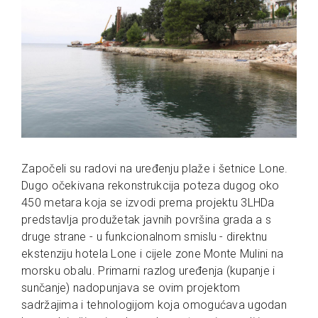
Započeli su radovi na uređenju plaže i šetnice Lone.
Dugo očekivana rekonstrukcija poteza dugog oko
450 metara koja se izvodi prema projektu 3LHDa
predstavlja produžetak javnih površina grada a s
druge strane - u funkcionalnom smislu - direktnu
ekstenziju hotela Lone i cijele zone Monte Mulini na
morsku obalu. Primarni razlog uređenja (kupanje i
sunčanje) nadopunjava se ovim projektom
sadržajima i tehnologijom koja omogućava ugodan