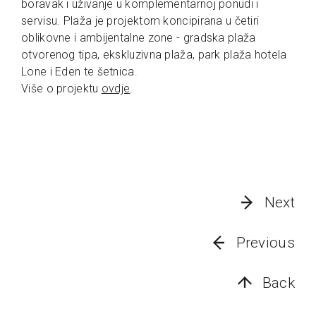
boravak i uživanje u komplementarnoj ponudi i
servisu. Plaža je projektom koncipirana u četiri
oblikovne i ambijentalne zone - gradska plaža
otvorenog tipa, ekskluzivna plaža, park plaža hotela
Lone i Eden te šetnica.
Više o projektu
ovdje
.
Next
Previous
Back