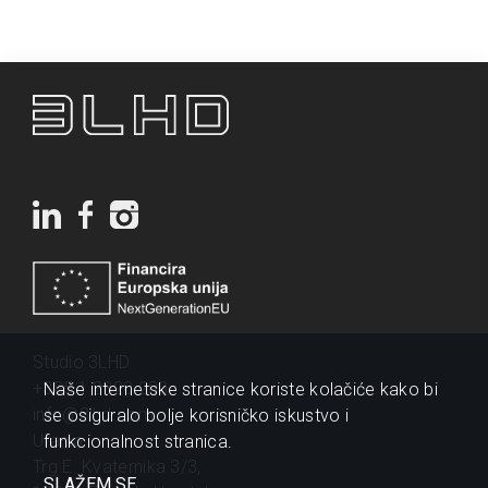
Studio 3LHD
+385 1 2320 200
Naše internetske stranice koriste kolačiće kako bi
info@3lhd.com
se osiguralo bolje korisničko iskustvo i
Urania
funkcionalnost stranica.
Trg E. Kvaternika 3/3,
SLAŽEM SE