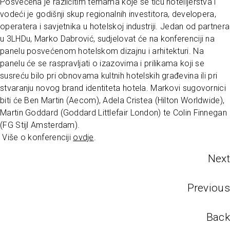
Posvećena je različitim temama koje se tiču hotelijerstva i
vodeći je godišnji skup regionalnih investitora, developera,
operatera i savjetnika u hotelskoj industriji. Jedan od partnera
u 3LHDu, Marko Dabrović, sudjelovat će na konferenciji na
panelu posvećenom hotelskom dizajnu i arhitekturi. Na
panelu će se raspravljati o izazovima i prilikama koji se
susreću bilo pri obnovama kultnih hotelskih građevina ili pri
stvaranju novog brand identiteta hotela. Markovi sugovornici
biti će Ben Martin (Aecom), Adela Cristea (Hilton Worldwide),
Martin Goddard (Goddard Littlefair London) te Colin Finnegan
(FG Stijl Amsterdam).
Više o konferenciji
ovdje
.
Next
Previous
Back