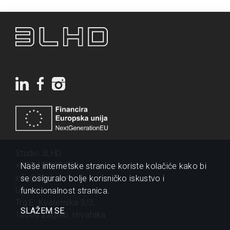
Studio 3LHD
+385 1 2320 200
Naše internetske stranice koriste kolačiće kako bi
info@3lhd.com
se osiguralo bolje korisničko iskustvo i
Urania
funkcionalnost stranica.
Trg E. Kvaternika 3/3,
SLAŽEM SE
10000 Zagreb, Hrvatska