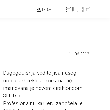
HR
EN
ZH
11.06.2012.
Dugogodišnja voditeljica našeg
ureda, arhitektica Romana Ilić
imenovana je novom direktoricom
3LHD-a.
Profesionalnu karijeru započela je