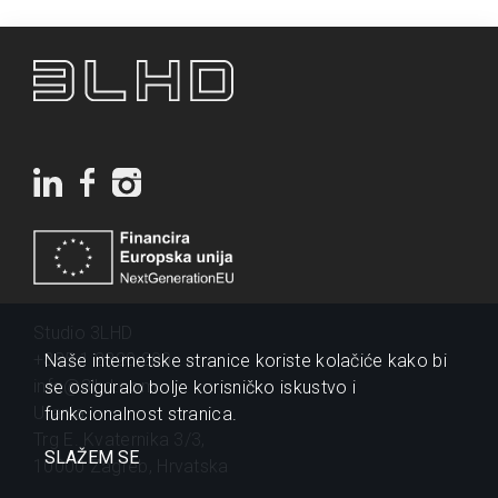
Studio 3LHD
+385 1 2320 200
Naše internetske stranice koriste kolačiće kako bi
info@3lhd.com
se osiguralo bolje korisničko iskustvo i
Urania
funkcionalnost stranica.
Trg E. Kvaternika 3/3,
SLAŽEM SE
10000 Zagreb, Hrvatska