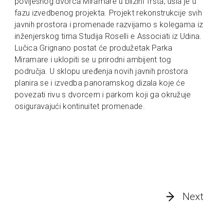
povijesnog dvorca Miramare u blizini Trsta, ušla je u
fazu izvedbenog projekta. Projekt rekonstrukcije svih
javnih prostora i promenade razvijamo s kolegama iz
inženjerskog tima Studija Roselli e Associati iz Udina.
Lučica Grignano postat će produžetak Parka
Miramare i uklopiti se u prirodni ambijent tog
područja. U sklopu uređenja novih javnih prostora
planira se i izvedba panoramskog dizala koje će
povezati rivu s dvorcem i parkom koji ga okružuje
osiguravajući kontinuitet promenade.
Next