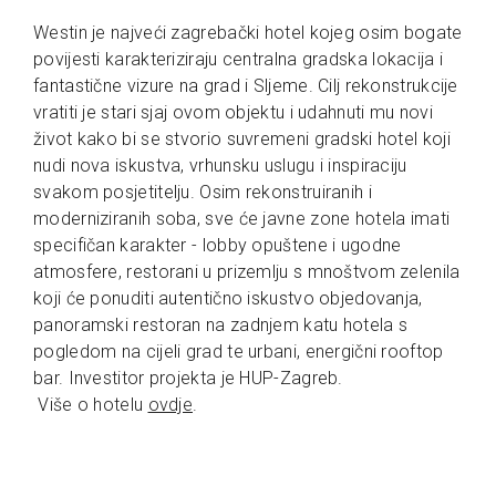
Westin je najveći zagrebački hotel kojeg osim bogate
povijesti karakteriziraju centralna gradska lokacija i
fantastične vizure na grad i Sljeme. Cilj rekonstrukcije
vratiti je stari sjaj ovom objektu i udahnuti mu novi
život kako bi se stvorio suvremeni gradski hotel koji
nudi nova iskustva, vrhunsku uslugu i inspiraciju
svakom posjetitelju. Osim rekonstruiranih i
moderniziranih soba, sve će javne zone hotela imati
specifičan karakter - lobby opuštene i ugodne
atmosfere, restorani u prizemlju s mnoštvom zelenila
koji će ponuditi autentično iskustvo objedovanja,
panoramski restoran na zadnjem katu hotela s
pogledom na cijeli grad te urbani, energični rooftop
bar. Investitor projekta je HUP-Zagreb.
Više o hotelu
ovdje
.