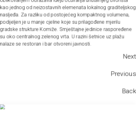
oblikovanjem odražava ideju očuvanja unutarnjeg dvorišta
kao jednog od neizostavnih elemenata lokalnog graditeljskog
nasljeđa. Za razliku od postojećeg kompaktnog volumena,
podijeljen je u manje cjeline koje su prilagođene mjerilu
gradske strukture Komiže. Smještajne jedinice raspoređene
su oko centralnog zelenog vrta. U razini šetnice uz plažu
nalaze se restoran i bar otvoreni javnosti.
Next
Previous
Back