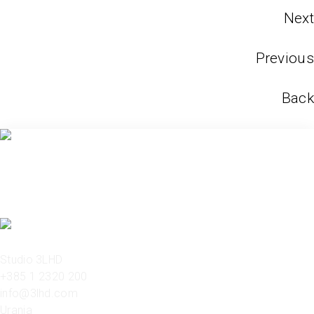
Next
Previous
Back
Studio 3LHD
+385 1 2320 200
info@3lhd.com
Urania