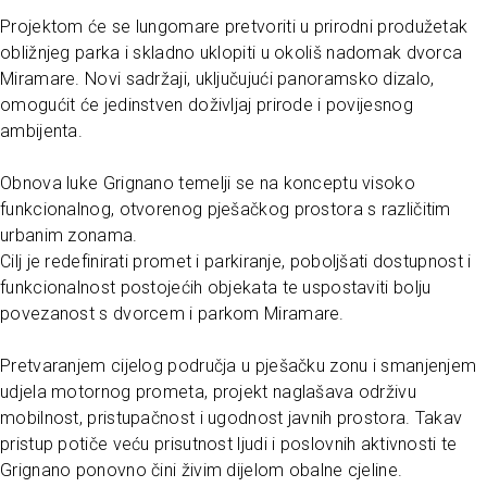
Projektom će se lungomare pretvoriti u prirodni produžetak
obližnjeg parka i skladno uklopiti u okoliš nadomak dvorca
Miramare. Novi sadržaji, uključujući panoramsko dizalo,
omogućit će jedinstven doživljaj prirode i povijesnog
ambijenta.
Obnova luke Grignano temelji se na konceptu visoko
funkcionalnog, otvorenog pješačkog prostora s različitim
urbanim zonama.
Cilj je redefinirati promet i parkiranje, poboljšati dostupnost i
funkcionalnost postojećih objekata te uspostaviti bolju
povezanost s dvorcem i parkom Miramare.
Pretvaranjem cijelog područja u pješačku zonu i smanjenjem
udjela motornog prometa, projekt naglašava održivu
mobilnost, pristupačnost i ugodnost javnih prostora. Takav
pristup potiče veću prisutnost ljudi i poslovnih aktivnosti te
Grignano ponovno čini živim dijelom obalne cjeline.